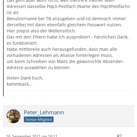
Das geht aber wohl nicht, weil mehrere meiner Mail-
Adressen dasselbe Pop3-Postfach (Name des Pop3Postfachs
ist als
Benutzername bei TB anzugeben und ist demnach immer
derselbe) mit dann ebenfalls gleichem Passwort nutzen.
Hier piepst also der Wellensittich.
Das mit den Filtern habe ich ausprobiert - herzlichen Dank,
es funktioniert.
Habe mittlereile auch herausgefunden, dass man alle
vorhadenen Adressen als Aliasse hinterlegen muss,
um beim Schreiben von Mails die gewünschte Absender-
Adresse auswählen zu können.
Vielen Dank Euch,
kammback...
Peter_Lehmann
Senior-Mitglied
#7
16. September 2011 um 16:11