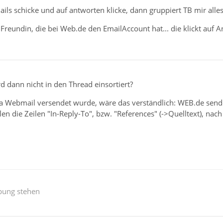
ils schicke und auf antworten klicke, dann gruppiert TB mir alles r
 Freundin, die bei Web.de den EmailAccount hat... die klickt auf
rd dann nicht in den Thread einsortiert?
via Webmail versendet wurde, wäre das verständlich: WEB.de sen
len die Zeilen "In-Reply-To", bzw. "References" (->Quelltext), n
bung stehen