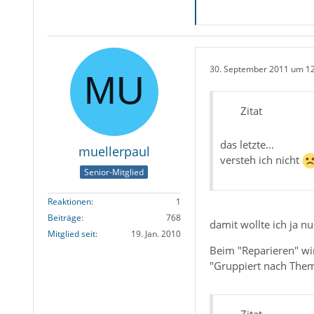
30. September 2011 um 1
Zitat
das letzte...
muellerpaul
versteh ich nicht
Senior-Mitglied
Reaktionen
1
Beiträge
768
damit wollte ich ja n
Mitglied seit
19. Jan. 2010
Beim "Reparieren" wi
"Gruppiert nach Them