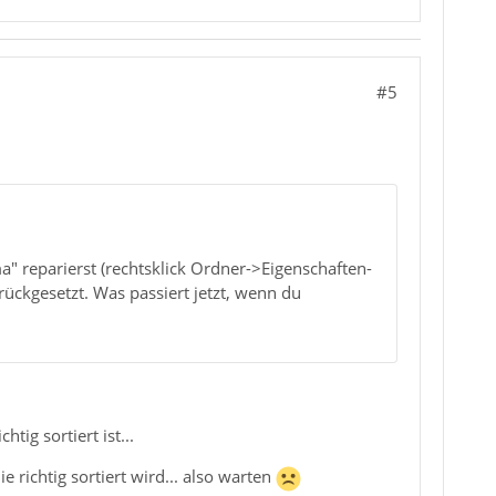
#5
" reparierst (rechtsklick Ordner->Eigenschaften-
ückgesetzt. Was passiert jetzt, wenn du
tig sortiert ist...
e richtig sortiert wird... also warten