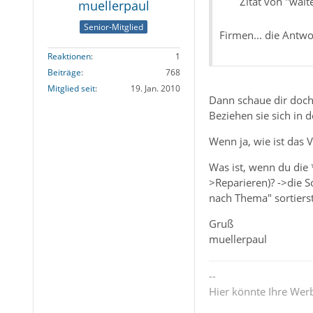
Zitat von "walt
muellerpaul
Senior-Mitglied
Firmen... die Antwo
Reaktionen
1
Beiträge
768
Mitglied seit
19. Jan. 2010
Dann schaue dir doch 
Beziehen sie sich in 
Wenn ja, wie ist das 
Was ist, wenn du die 
>Reparieren)? ->die S
nach Thema" sortiers
Gruß
muellerpaul
--
Hier könnte Ihre Wer