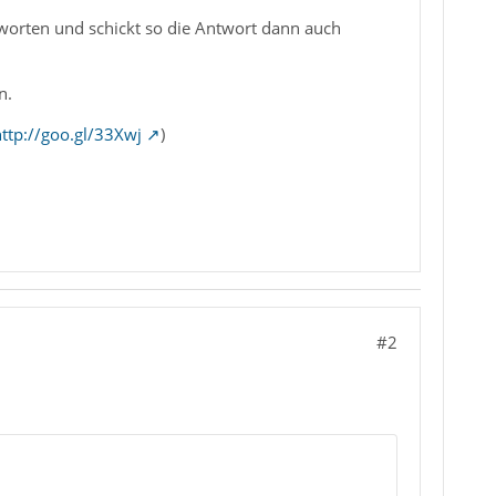
ntworten und schickt so die Antwort dann auch
n.
ttp://goo.gl/33Xwj
)
#2