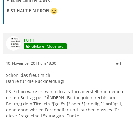
VIELEN LIEBEN DANK !
BIST HALT EIN PROFI
rum
Globaler Moderator
#4
10. November 2011 um 18:30
Schön, das freut mich.
Danke für die Rückmeldung!
PS: Schön wäre es, wenn du als Threadersteller in deinem
ersten Beitrag per
*ÄNDERN
-Button (oben rechts am
Beitrag) dem
Titel
ein "[gelöst]" oder "[erledigt]"
an
fügst,
denn dann wissen Forenhelfer und -sucher, dass es für
diese Frage eine Lösung gab. Danke!