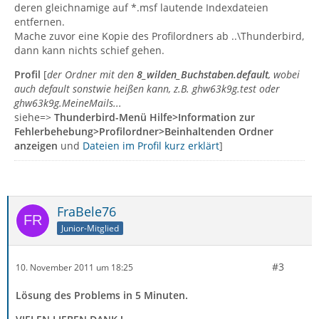
deren gleichnamige auf *.msf lautende Indexdateien
entfernen.
Mache zuvor eine Kopie des Profilordners ab ..\Thunderbird,
dann kann nichts schief gehen.
Profil
[
der Ordner mit den
8_wilden_Buchstaben.default
, wobei
auch default sonstwie heißen kann, z.B. ghw63k9g.test oder
ghw63k9g.MeineMails...
siehe=>
Thunderbird-Menü Hilfe>Information zur
Fehlerbehebung>Profilordner>Beinhaltenden Ordner
anzeigen
und
Dateien im Profil kurz erklärt
]
FraBele76
Junior-Mitglied
#3
10. November 2011 um 18:25
Lösung des Problems in 5 Minuten.