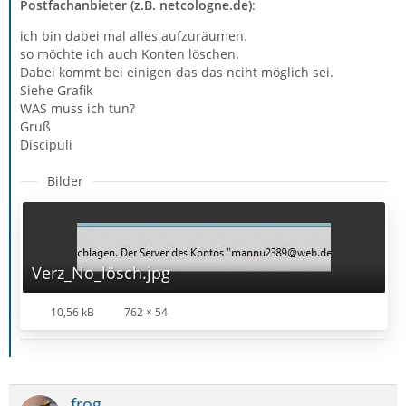
Postfachanbieter (z.B. netcologne.de)
:
ich bin dabei mal alles aufzuräumen.
so möchte ich auch Konten löschen.
Dabei kommt bei einigen das das nciht möglich sei.
Siehe Grafik
WAS muss ich tun?
Gruß
Discipuli
Bilder
Verz_No_lösch.jpg
10,56 kB
762 × 54
frog