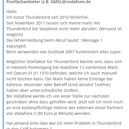
Postfachanbieter (z.B. GMX)
:@vodafone.de
Hallo,
ich nutze Thunderbird seit 2010 fehlerfrei.
Seit November 2011 lassen sich meine mails mit
Thunderbird bei Vodafone nicht mehr abrufen. (Versand ist
möglich)
Die Fehlermeldung beim Abruf lautet : Message 1
expunged.
Beim verwenden von Outllook 2007 funktioniert alles super.
Möglicher Störfaktor für Thunderbird könnte sein, dass sich
in meinem Posteingang bei Vodafone 12 namenlose Mails
mit Datum 01.01.1970 befinden, welche ich auch manuell
nicht löschen kann. Die Mails haben keine Einträge bei
Adresse, Absender oder Betreff (sind absolut Textfrei)
haben aber unterschiedliche Größen.
Bei Vodafone werde ich von einer Stelle zur nächsten
geschoben ohne dass geholfen wird. Jetzt soll ich mich noch
an eine kostenpflichtige Hotline des externen email Partners
von Vodafone (1,80 Euro je Minute) wenden.
Hat jemand eine Idee wie ich mein Problem in Thunderbird
in den Griff bekomme ?