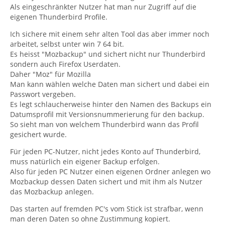
Als eingeschränkter Nutzer hat man nur Zugriff auf die
vor kurzem hatte ich ein Problem beim Booten meines
eigenen Thunderbird Profile.
PCs, ich hatte schon Sorge, die Festplatte ist hinüber.
War zum Glück nicht so schlimm, aber seitdem überlege
Ich sichere mit einem sehr alten Tool das aber immer noch
ich, wie ich meine Mails auf einem USB-Stick sichern
arbeitet, selbst unter win 7 64 bit.
kann. Ich dachte zuerst daran, die entsprechenden
Es heisst "Mozbackup" und sichert nicht nur Thunderbird
Ordner per rechter Maustaste einfach zu kopieren, aber
sondern auch Firefox Userdaten.
das geht nicht. Jetzt habe ich im Explorer endlich den
Ich suche eine möglichst einfache Vorgehensweise, bin
Daher "Moz" für Mozilla
Ort gefunden, wo die Mails anscheindend von TB
leider kein Profi.
Man kann wählen welche Daten man sichert und dabei ein
gespeichert werden:
Passwort vergeben.
Thunderbird/Profiles/43itlf0d.default/Mail
Es legt schlaucherweise hinter den Namen des Backups ein
Hoffe, Ihr könnt mir helfen!
Kann ich diesen "Mail"-Ordner nun einfach kopieren
Datumsprofil mit Versionsnummerierung für den backup.
LG
und sind dann meine Nachrichten auf dem Stick? Ich
So sieht man von welchem Thunderbird wann das Profil
ratloser
habe keine Indizien gefunden, dass dort wirklich
gesichert wurde.
Nachrichten gespeichert sind, wie z. B. Betreffinhalte,
Absender, o. ä.
Für jeden PC-Nutzer, nicht jedes Konto auf Thunderbird,
In welchem Format werden die Nachrichten eigentlich
muss natürlich ein eigener Backup erfolgen.
gespeichert? Wie kann man sie wieder lesen, wenn man
Also für jeden PC Nutzer einen eigenen Ordner anlegen wo
sie an einem anderen Ort (USB-Stick) gesichert hat?
Mozbackup dessen Daten sichert und mit ihm als Nutzer
das Mozbackup anlegen.
Das starten auf fremden PC's vom Stick ist strafbar, wenn
man deren Daten so ohne Zustimmung kopiert.