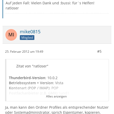
Auf jeden Fall: Vielen Dank und :bussi: für`s Helfen!
ratloser
mike0815
Mitglied
#5
25. Februar 2012 um 19:49
Zitat von "ratloser"
Thunderbird-Version
: 10.0.2
Betriebssystem + Version
: Vista
Kontenart (POP / IMAP)
: POP
Postfachanbieter (z.B. GMX)
:1und1
Alles anzeigen
Hallo an die Freaks,
Ja, man kann den Ordner Profiles als entsprechender Nutzer
oder Systemadministrator, sprich Eigentümer, kopieren.