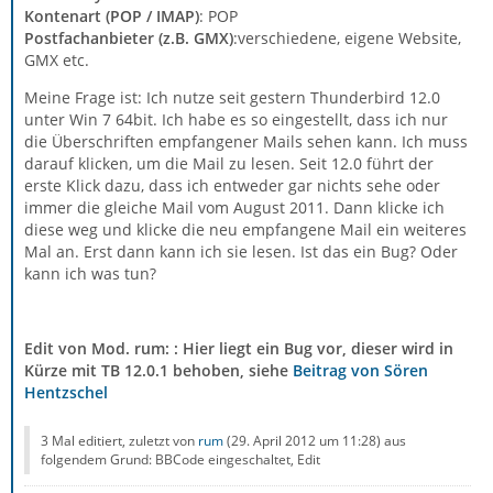
Kontenart (POP / IMAP)
: POP
Postfachanbieter (z.B. GMX)
:verschiedene, eigene Website,
GMX etc.
Meine Frage ist: Ich nutze seit gestern Thunderbird 12.0
unter Win 7 64bit. Ich habe es so eingestellt, dass ich nur
die Überschriften empfangener Mails sehen kann. Ich muss
darauf klicken, um die Mail zu lesen. Seit 12.0 führt der
erste Klick dazu, dass ich entweder gar nichts sehe oder
immer die gleiche Mail vom August 2011. Dann klicke ich
diese weg und klicke die neu empfangene Mail ein weiteres
Mal an. Erst dann kann ich sie lesen. Ist das ein Bug? Oder
kann ich was tun?
Edit von Mod. rum: : Hier liegt ein Bug vor, dieser wird in
Kürze mit TB 12.0.1 behoben, siehe
Beitrag von Sören
Hentzschel
3 Mal editiert, zuletzt von
rum
(
29. April 2012 um 11:28
) aus
folgendem Grund: BBCode eingeschaltet, Edit