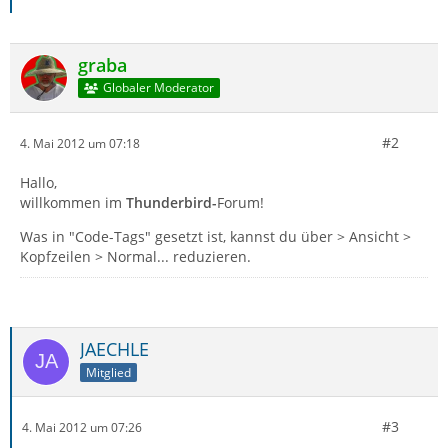
graba
Globaler Moderator
#2
4. Mai 2012 um 07:18
Hallo,
Content-Type: 	multipart/alternati
willkommen im
Thunderbird-
Forum!
Was in "Code-Tags" gesetzt ist, kannst du über > Ansicht >
Kopfzeilen > Normal... reduzieren.
JAECHLE
Mitglied
#3
4. Mai 2012 um 07:26