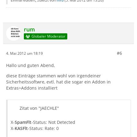
Einmal editiert, zuletzt von
mrb
(
5. Mai 2012 um 13:20
)
rum
Globaler Moderator
#6
4. Mai 2012 um 18:19
Hallo und guten Abend,
diese Einträge stammen wohl von irgendeiner
Sicherheitssoftwre, evtl. hat die sogar ein Addon in
Extras>Addons installiert
Zitat von "JAECHLE"
X-
SpamFlt
-Status: Not Detected
X-
KASFlt
-Status: Rate: 0