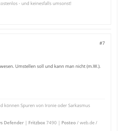
 kostenlos - und keinesfalls umsonst!
#7
ewesen. Umstellen soll und kann man nicht (m.W.).
und können Spuren von Ironie oder Sarkasmus
s Defender
|
Fritzbox
7490 |
Posteo
/ web.de /