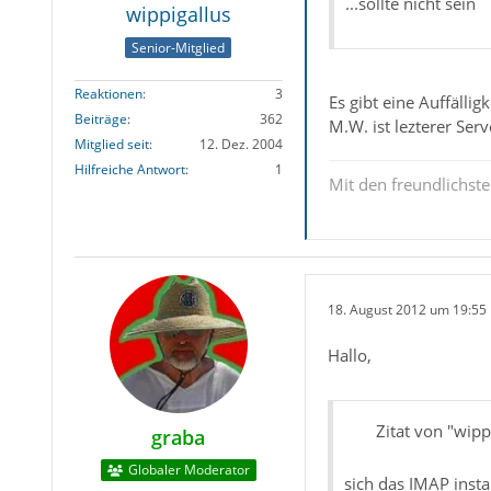
...sollte nicht sein
wippigallus
Senior-Mitglied
Reaktionen
3
Es gibt eine Auffällig
Beiträge
362
M.W. ist lezterer Ser
Mitglied seit
12. Dez. 2004
Hilfreiche Antwort
1
Mit den freundlichs
18. August 2012 um 19:55
Hallo,
Zitat von "wipp
graba
Globaler Moderator
sich das IMAP instal