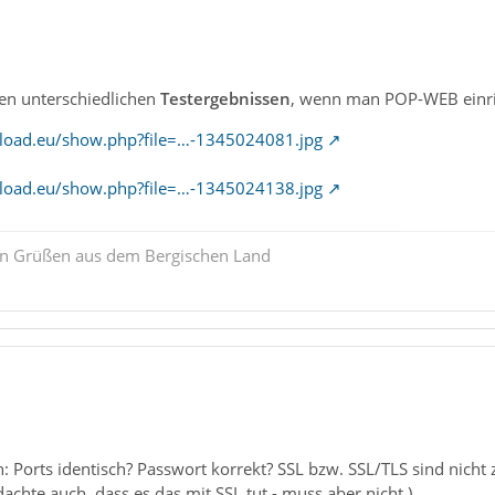
en unterschiedlichen
Testergebnissen
, wenn man POP-WEB einri
pload.eu/show.php?file=…-1345024081.jpg
pload.eu/show.php?file=…-1345024138.jpg
ten Grüßen aus dem Bergischen Land
en: Ports identisch? Passwort korrekt? SSL bzw. SSL/TLS sind nicht
dachte auch, dass es das mit SSL tut - muss aber nicht.).