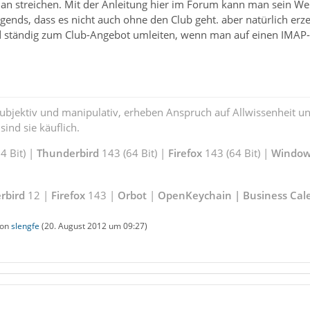
an streichen. Mit der Anleitung hier im Forum kann man sein Web.
ends, dass es nicht auch ohne den Club geht. aber natürlich erze
d ständig zum Club-Angebot umleiten, wenn man auf einen IMAP-L
subjektiv und manipulativ, erheben Anspruch auf Allwissenheit 
ind sie käuflich.
 Bit) |
Thunderbird
143 (64 Bit) |
Firefox
143 (64 Bit) |
Window
rbird
12 |
Firefox
143 |
Orbot
|
OpenKeychain | Business Cal
von
slengfe
(
20. August 2012 um 09:27
)