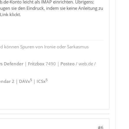
de-Konto leicht als IMAP einrichten. Übrigens:
ugen sie den Eindruck, indem sie keine Anleitung zu
ink klickt.
und können Spuren von Ironie oder Sarkasmus
s Defender
|
Fritzbox
7490 |
Posteo
/ web.de /
5
5
endar 2 | DAVx
| ICSx
#6