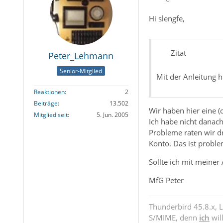
Hi slengfe,
Zitat
Peter_Lehmann
Senior-Mitglied
Mit der Anleitung 
Reaktionen
2
Beiträge
13.502
Wir haben hier eine (
Mitglied seit
5. Jun. 2005
Ich habe nicht danach
Probleme raten wir d
Konto. Das ist proble
Sollte ich mit meiner 
MfG Peter
Thunderbird 45.8.x, 
S/MIME, denn
ich
wil