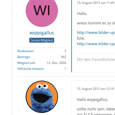
15. August 2012 um 11:49
Hallo,
wieso kommt es zu d
wippigallus
http://www.bilder-u
bzw.
Senior-Mitglied
http://www.bilder-u
Reaktionen
3
Beiträge
362
Mit den freundlichs
Mitglied seit
12. Dez. 2004
Hilfreiche Antwort
1
15. August 2012 um 12:19
Hallo wippigallus,
sollte nicht sein. Ide
mit TLS funktioniert, 