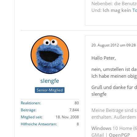
Nebenbei: die Benut
Und:
Ich mag kein
T
20. August 2012 um 09:28
Hallo Peter,
nein, umstellen ist d
Ich habe meinen obig
slengfe
Gruß und danke für 
Senior-Mitglied
slengfe
Reaktionen
80
Meine Beiträge sind 
Beiträge
7.844
enthalten. Außerdem s
Mitglied seit
18. Nov. 2008
Hilfreiche Antworten
8
Windows
10 Home (64
GMail |
OpenPGP