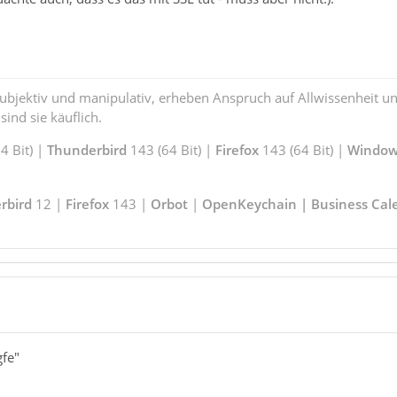
subjektiv und manipulativ, erheben Anspruch auf Allwissenheit 
ind sie käuflich.
 Bit) |
Thunderbird
143 (64 Bit) |
Firefox
143 (64 Bit) |
Window
rbird
12 |
Firefox
143 |
Orbot
|
OpenKeychain | Business Cal
gfe"