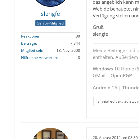
das angeblich kann m
Web.de behauptet nirg
slengfe
Verfügung stellen un
Senior-Mitglied
Gruß
slengfe
Reaktionen
80
Beiträge
7.844
Meine Beiträge sind 
Mitglied seit
18. Nov. 2008
enthalten. Außerdem s
Hilfreiche Antworten
8
Windows
10 Home (64
GMail |
OpenPGP
Android
16 |
Thunde
Einmal editiert, zuletzt 
20. August 2012 um 08:30