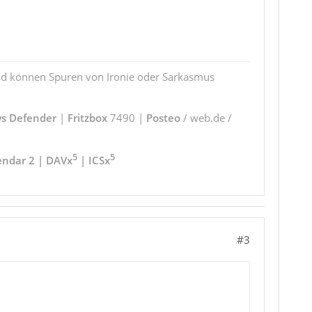
und können Spuren von Ironie oder Sarkasmus
s Defender
|
Fritzbox
7490 |
Posteo
/ web.de /
5
5
endar 2 | DAVx
| ICSx
#3