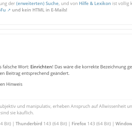
zung der
(erweiterten) Suche
, und von
Hilfe & Lexikon
ist völlig
oFu
und kein HTML in E-Mails!
as falsche Wort:
Einrichten
! Das wäre die korrekte Bezeichnung g
en Beitrag entsprechend geändert.
den Hinweis
subjektiv und manipulativ, erheben Anspruch auf Allwissenheit 
ind sie käuflich.
 Bit) |
Thunderbird
143 (64 Bit) |
Firefox
143 (64 Bit) |
Window