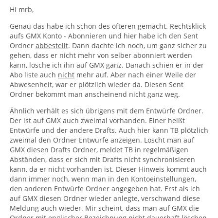
Hi mrb,
Genau das habe ich schon des öfteren gemacht. Rechtsklick
aufs GMX Konto - Abonnieren und hier habe ich den Sent
Ordner
abbestellt
. Dann dachte ich noch, um ganz sicher zu
gehen, dass er nicht mehr von selber abonniert werden
kann, lösche ich ihn auf GMX ganz. Danach schien er in der
Abo liste auch
nicht
mehr auf. Aber nach einer Weile der
Abwesenheit, war er plötzlich wieder da. Diesen Sent
Ordner bekommt man anscheinend nicht ganz weg.
Ähnlich verhält es sich übrigens mit dem Entwürfe Ordner.
Der ist auf GMX auch zweimal vorhanden. Einer heißt
Entwürfe und der andere Drafts. Auch hier kann TB plötzlich
zweimal den Ordner Entwürfe anzeigen. Löscht man auf
GMX diesen Drafts Ordner, meldet TB in regelmäßigen
Abständen, dass er sich mit Drafts nicht synchronisieren
kann, da er nicht vorhanden ist. Dieser Hinweis kommt auch
dann immer noch, wenn man in den Kontoeinstellungen,
den anderen Entwürfe Ordner angegeben hat. Erst als ich
auf GMX diesen Ordner wieder anlegte, verschwand diese
Meldung auch wieder. Mir scheint, dass man auf GMX die
Ordner mit englischer Bezeichnung nicht dauerhaft löschen