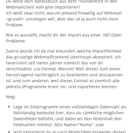
Du willst dein Adressbuch aus dem Thunderbird in den
Webmailclient vom gmx importieren?
Ich weiß zwar nicht, warum jemand freiwillig auf Webmail
<grusel!> umsteigen will, aber das ist ja auch nicht mein
Problem.
Wie es aussieht, macht dir der Import aus einer .ldif-Datei
Probleme.
Zuerst würde ich da mal erkunden, welche Importformate
das gruselige Webmailfrontend überhaupt akzeptiert. Ich
favorisiere seit vielen Jahren nämlich das von dir
verschmähte .csv-Format. Warum? Weil dieses zum einen
hervorragend nachträglich zu bearbeiten und anzupassen
ist, und zum anderen, weil dieses Format so ziemlich alle
(Adress-)Programme lesen, im- und exportieren können.
Weg:
Lege im Zielprogramm einen vollständigen Datensatz an.
Vollständig bedeutet hier, dass du sämtliche möglichen
Datenfelder befüllst, und dabei als den Feldinhalt den
Feldnamen nimmst. Also Name="Name", usw.
Jetzt exportierst du je nach Möglichkeit entweder diesen