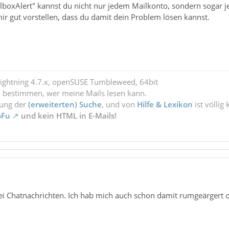
boxAlert" kannst du nicht nur jedem Mailkonto, sondern sogar j
ir gut vorstellen, dass du damit dein Problem lösen kannst.
Lightning 4.7.x, openSUSE Tumbleweed, 64bit
l bestimmen, wer meine Mails lesen kann.
zung der
(erweiterten) Suche
, und von
Hilfe & Lexikon
ist völlig
oFu
und kein HTML in E-Mails!
bei Chatnachrichten. Ich hab mich auch schon damit rumgeärgert