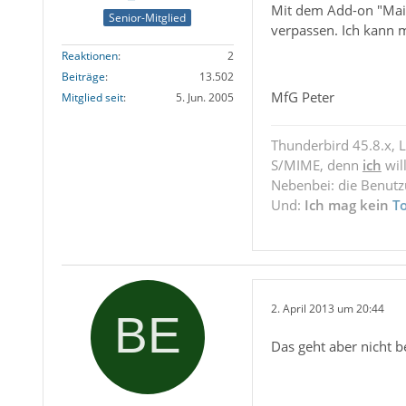
Mit dem Add-on "Mail
Senior-Mitglied
verpassen. Ich kann m
Reaktionen
2
Beiträge
13.502
MfG Peter
Mitglied seit
5. Jun. 2005
Thunderbird 45.8.x, 
S/MIME, denn
ich
wil
Nebenbei: die Benut
Und:
Ich mag kein
T
2. April 2013 um 20:44
Das geht aber nicht 