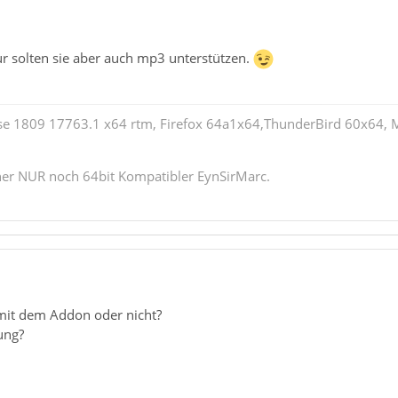
 solten sie aber auch mp3 unterstützen.
e 1809 17763.1 x64 rtm, Firefox 64a1x64,ThunderBird 60x64, M
cher NUR noch 64bit Kompatibler EynSirMarc.
mit dem Addon oder nicht?
ung?