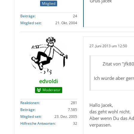
Gruß Jacek
Mitglied
Beiträge
24
Mitglied seit
21. Okt. 2004
27. Juni 2013 um 12:50
Zitat von "jfk8
Ich würde aber ger
edvoldi
Moderator
Reaktionen
281
Hallo Jacek,
Beiträge
7.585
das geht wohl nicht.
Mitglied seit
23. Dez. 2005
Aber wenn Du das Add
Hilfreiche Antworten
32
verpassen.