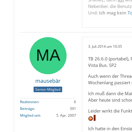
Nebenbei: die Benut
Und:
Ich mag kein
T
3. Juli 2014 um 10:35
TB 26.6.0 (portabel), 
Vista Bus. SP2
Auch wenn der Thread 
mausebär
Wochenlang passiert n
Senior-Mitglied
Ich muß dann die Mai
Aber heute sind schon
Reaktionen
6
Beiträge
391
Leider wirkt die Funk
Mitglied seit
5. Apr. 2007
Ich hatte in den Eins