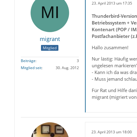
23. April 2013 um 17:35
Thunderbird-Versio
Betriebssystem + Ve
Kontenart (POP / IM
Postfachanbieter (z
migrant
Hallo zusammen!
Mitglied
Nur lästig: Häufig we
Beiträge
3
ungelesen markieren"
Mitglied seit
30. Aug. 2012
- Kann ich da was dr
- Muss jemand schlaue
Für Rat und Hilfe dan
migrant (migriert von
23. April 2013 um 18:00