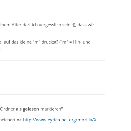
em Alter darf ich vergesslich sein ;)), dass wir
al auf das kleine "m" drückst? ("m" = Hin- und
.
 "Ordner
als gelesen
markieren"
speichert =>
http://www.eyrich-net.org/mozilla/X-