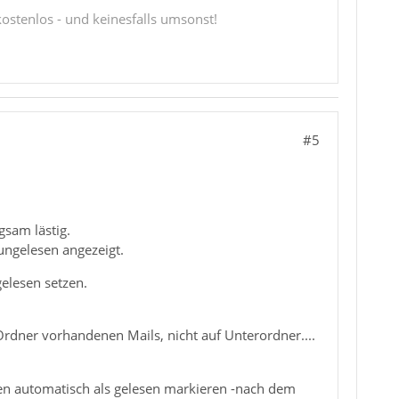
 kostenlos - und keinesfalls umsonst!
#5
gsam lästig.
 ungelesen angezeigt.
elesen setzen.
Ordner vorhandenen Mails, nicht auf Unterordner....
ten automatisch als gelesen markieren -nach dem