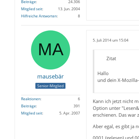
Beiträge
24.306
Mitglied seit
13. Jun. 2004
Hilfreiche Antworten
8
5. Juli 2014 um 15:04
Zitat
Hallo
mausebär
und dein X-Mozilla-
Senior-Mitglied
Reaktionen
6
Kann ich jetzt nicht 
Beiträge
391
Option unter "Lesen&
Mitglied seit
5. Apr. 2007
erschienen. Das war z
Aber egal, es gibt ja 
0001 (gelesen) und 0