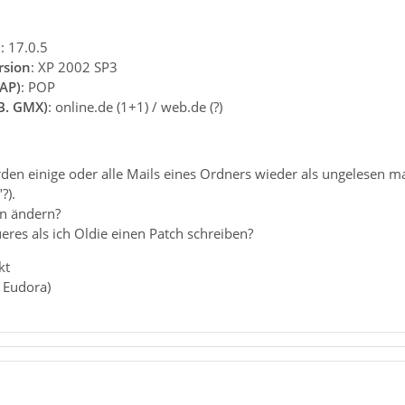
n
: 17.0.5
rsion
: XP 2002 SP3
AP)
: POP
.B. GMX)
: online.de (1+1) / web.de (?)
rden einige oder alle Mails eines Ordners wieder als ungelesen ma
?).
an ändern?
res als ich Oldie einen Patch schreiben?
kt
 Eudora)