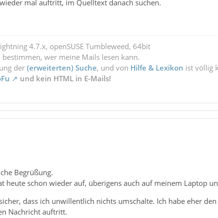
ieder mal auftritt, im Quelltext danach suchen.
Lightning 4.7.x, openSUSE Tumbleweed, 64bit
l bestimmen, wer meine Mails lesen kann.
zung der
(erweiterten) Suche
, und von
Hilfe & Lexikon
ist völlig
oFu
und kein HTML in E-Mails!
liche Begrüßung.
rat heute schon wieder auf, überigens auch auf meinem Laptop un
 sicher, dass ich unwillentlich nichts umschalte. Ich habe eher d
n Nachricht auftritt.