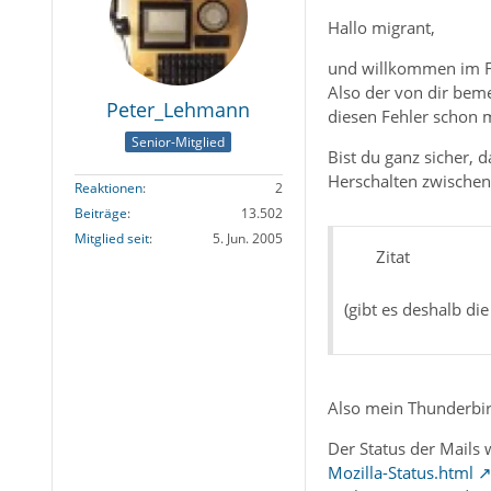
Hallo migrant,
und willkommen im 
Also der von dir bemer
Peter_Lehmann
diesen Fehler schon m
Senior-Mitglied
Bist du ganz sicher, d
Herschalten zwischen
Reaktionen
2
Beiträge
13.502
Mitglied seit
5. Jun. 2005
Zitat
(gibt es deshalb di
Also mein Thunderbird
Der Status der Mails
Mozilla-Status.html