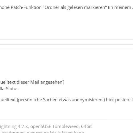
schöne Patch-Funktion "Ordner als gelesen markieren" (in meinem
uelltext dieser Mail angesehen?
la-Status.
uelltext (persönliche Sachen etwas anonymisieren!) hier posten.
Lightning 4.7.x, openSUSE Tumbleweed, 64bit
l bestimmen, wer meine Mails lesen kann.