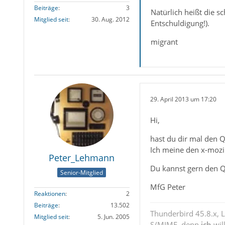
Beiträge
3
Natürlich heißt die 
Mitglied seit
30. Aug. 2012
Entschuldigung!).
migrant
29. April 2013 um 17:20
Hi,
hast du dir mal den Q
Ich meine den x-mozil
Peter_Lehmann
Du kannst gern den Q
Senior-Mitglied
MfG Peter
Reaktionen
2
Beiträge
13.502
Thunderbird 45.8.x, 
Mitglied seit
5. Jun. 2005
S/MIME, denn
ich
wil