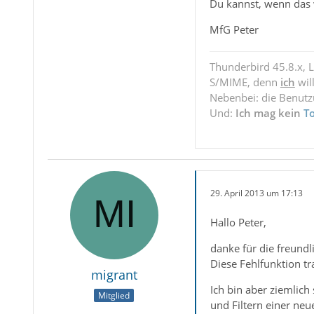
Du kannst, wenn das w
MfG Peter
Thunderbird 45.8.x, 
S/MIME, denn
ich
wil
Nebenbei: die Benut
Und:
Ich mag kein
T
29. April 2013 um 17:13
Hallo Peter,
danke für die freund
Diese Fehlfunktion t
migrant
Ich bin aber ziemlich
Mitglied
und Filtern einer neue