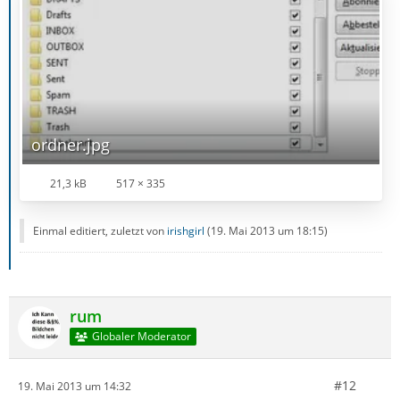
ordner.jpg
21,3 kB
517 × 335
Einmal editiert, zuletzt von
irishgirl
(
19. Mai 2013 um 18:15
)
rum
Globaler Moderator
#12
19. Mai 2013 um 14:32