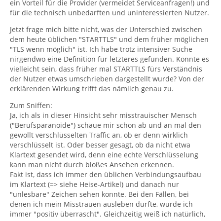
ein Vorteil für die Provider (vermeidet Serviceanfragen!) und
für die technisch unbedarften und uninteressierten Nutzer.
Jetzt frage mich bitte nicht, was der Unterschied zwischen
dem heute üblichen "STARTTLS" und dem früher möglichen
"TLS wenn möglich" ist. Ich habe trotz intensiver Suche
nirgendwo eine Definition für letzteres gefunden. Könnte es
vielleicht sein, dass früher mal STARTTLS fürs Verständnis
der Nutzer etwas umschrieben dargestellt wurde? Von der
erklärenden Wirkung trifft das nämlich genau zu.
Zum Sniffen:
Ja, ich als in dieser Hinsicht sehr misstrauischer Mensch
("Berufsparanoide") schaue mir schon ab und an mal den
gewollt verschlüsselten Traffic an, ob er denn wirklich
verschlüsselt ist. Oder besser gesagt, ob da nicht etwa
Klartext gesendet wird, denn eine echte Verschlüsselung
kann man nicht durch bloßes Ansehen erkennen.
Fakt ist, dass ich immer den üblichen Verbindungsaufbau
im Klartext (=> siehe Heise-Artikel) und danach nur
"unlesbare" Zeichen sehen konnte. Bei den Fällen, bei
denen ich mein Misstrauen ausleben durfte, wurde ich
immer "positiv überrascht". Gleichzeitig weiß ich natürlich,