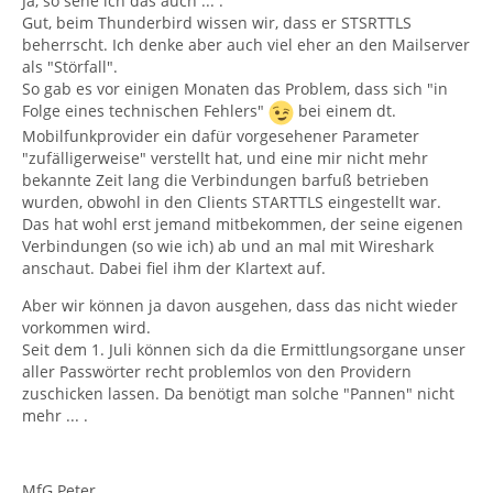
Ja, so sehe ich das auch ... .
Gut, beim Thunderbird wissen wir, dass er STSRTTLS
beherrscht. Ich denke aber auch viel eher an den Mailserver
als "Störfall".
So gab es vor einigen Monaten das Problem, dass sich "in
Folge eines technischen Fehlers"
bei einem dt.
Mobilfunkprovider ein dafür vorgesehener Parameter
"zufälligerweise" verstellt hat, und eine mir nicht mehr
bekannte Zeit lang die Verbindungen barfuß betrieben
wurden, obwohl in den Clients STARTTLS eingestellt war.
Das hat wohl erst jemand mitbekommen, der seine eigenen
Verbindungen (so wie ich) ab und an mal mit Wireshark
anschaut. Dabei fiel ihm der Klartext auf.
Aber wir können ja davon ausgehen, dass das nicht wieder
vorkommen wird.
Seit dem 1. Juli können sich da die Ermittlungsorgane unser
aller Passwörter recht problemlos von den Providern
zuschicken lassen. Da benötigt man solche "Pannen" nicht
mehr ... .
MfG Peter