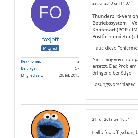
29. Juli 2013 um 14:37
Thunderbird-Versio
Betriebssystem + Ve
Kontenart (POP / IM
Postfachanbieter (z
foxjoff
Hatte diese Fehlermel
Mitglied
Nach längerem rumpro
Reaktionen
2
ersetzt. Das Problem 
Beiträge
57
dringend benötige.
Mitglied seit
29. Jul. 2013
Lösungsvorschläge?
29. Juli 2013 um 16:54
Hallo foxjoff (schön