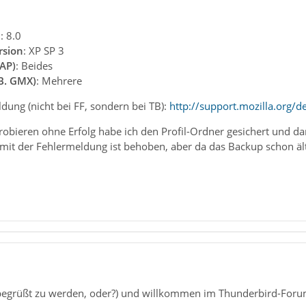
n
: 8.0
rsion
: XP SP 3
AP)
: Beides
.B. GMX)
: Mehrere
dung (nicht bei FF, sondern bei TB):
http://support.mozilla.org/d
bieren ohne Erfolg habe ich den Profil-Ordner gesichert und da
mit der Fehlermeldung ist behoben, aber da das Backup schon älter 
, begrüßt zu werden, oder?) und willkommen im Thunderbird-Foru