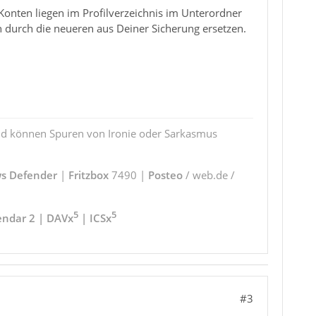
onten liegen im Profilverzeichnis im Unterordner
urch die neueren aus Deiner Sicherung ersetzen.
und können Spuren von Ironie oder Sarkasmus
s Defender
|
Fritzbox
7490 |
Posteo
/ web.de /
5
5
endar 2 | DAVx
| ICSx
#3