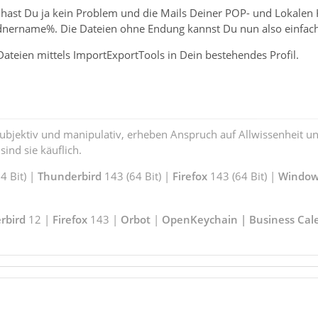
hast Du ja kein Problem und die Mails Deiner POP- und Lokalen K
rname%. Die Dateien ohne Endung kannst Du nun also einfach d
 Dateien mittels ImportExportTools in Dein bestehendes Profil.
subjektiv und manipulativ, erheben Anspruch auf Allwissenheit 
ind sie käuflich.
 Bit) |
Thunderbird
143 (64 Bit) |
Firefox
143 (64 Bit) |
Window
rbird
12 |
Firefox
143 |
Orbot
|
OpenKeychain | Business Cal