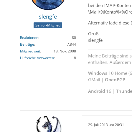
bei den IMAP-Konten 
\Mail\%Konto%\%Ordne
slengfe
Alternativ lade diese
Senior-Mitglied
Gruß
Reaktionen
80
slengfe
Beiträge
7.844
Mitglied seit
18. Nov. 2008
Meine Beiträge sind 
Hilfreiche Antworten
8
enthalten. Außerdem s
Windows
10 Home (64
GMail |
OpenPGP
Android
16 |
Thunde
29. Juli 2013 um 20:31