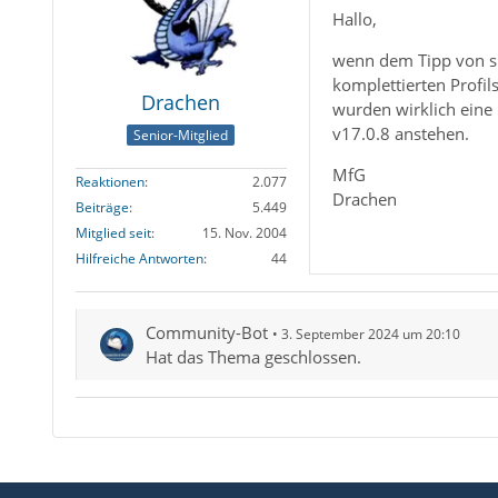
Hallo,
wenn dem Tipp von sle
komplettierten Prof
Drachen
wurden wirklich eine 
v17.0.8 anstehen.
Senior-Mitglied
MfG
Reaktionen
2.077
Drachen
Beiträge
5.449
Mitglied seit
15. Nov. 2004
Hilfreiche Antworten
44
Community-Bot
3. September 2024 um 20:10
Hat das Thema geschlossen.