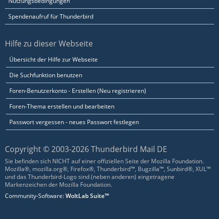
Nutzungsbedingungen
Spendenaufruf für Thunderbird
Hilfe zu dieser Webseite
Übersicht der Hilfe zur Webseite
Die Suchfunktion benutzen
Foren-Benutzerkonto - Erstellen (Neu registrieren)
Foren-Thema erstellen und bearbeiten
Passwort vergessen - neues Passwort festlegen
Copyright © 2003-2026 Thunderbird Mail DE
Sie befinden sich NICHT auf einer offiziellen Seite der Mozilla Foundation.
Mozilla®, mozilla.org®, Firefox®, Thunderbird™, Bugzilla™, Sunbird®, XUL™
und das Thunderbird-Logo sind (neben anderen) eingetragene
Markenzeichen der Mozilla Foundation.
Community-Software:
WoltLab Suite™