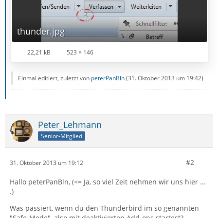
thunder.jpg
22,21 kB
523 × 146
Einmal editiert, zuletzt von
peterPanBln
(
31. Oktober 2013 um 19:42
)
Peter_Lehmann
Senior-Mitglied
#2
31. Oktober 2013 um 19:12
Hallo peterPanBln, (<= Ja, so viel Zeit nehmen wir uns hier ...
.)
Was passiert, wenn du den Thunderbird im so genannten
"Safe-Mode", also mit deaktivierten Add-ons startest?