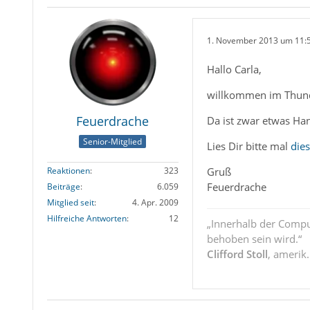
1. November 2013 um 11:
Hallo Carla,
willkommen im Thun
Feuerdrache
Da ist zwar etwas Ha
Senior-Mitglied
Lies Dir bitte mal
die
Gruß
Reaktionen
323
Feuerdrache
Beiträge
6.059
Mitglied seit
4. Apr. 2009
Hilfreiche Antworten
12
„Innerhalb der Compu
behoben sein wird.“
Clifford Stoll
, amerik