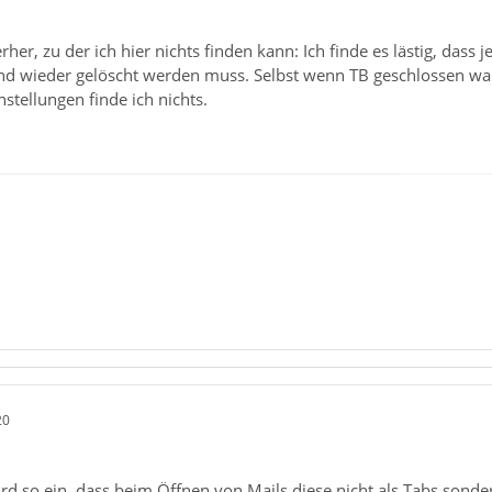
her, zu der ich hier nichts finden kann: Ich finde es lästig, dass
nd wieder gelöscht werden muss. Selbst wenn TB geschlossen war
nstellungen finde ich nichts.
20
rd so ein, dass beim Öffnen von Mails diese nicht als Tabs sonder