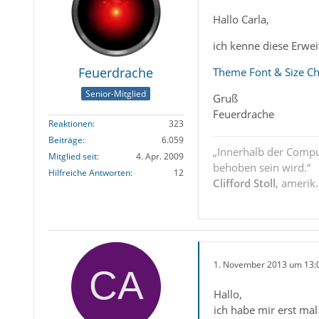
Hallo Carla,
ich kenne diese Erweit
Feuerdrache
Theme Font & Size C
Senior-Mitglied
Gruß
Feuerdrache
Reaktionen
323
Beiträge
6.059
„Innerhalb der Compu
Mitglied seit
4. Apr. 2009
behoben sein wird.“
Hilfreiche Antworten
12
Clifford Stoll
, amerik
1. November 2013 um 13:
Hallo,
ich habe mir erst mal