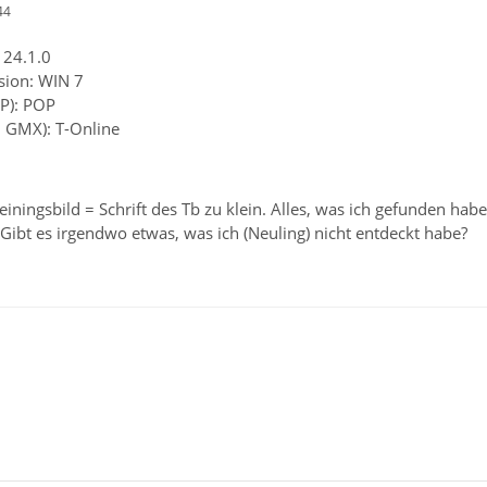
44
 24.1.0
sion: WIN 7
P): POP
. GMX): T-Online
einingsbild = Schrift des Tb zu klein. Alles, was ich gefunden hab
 Gibt es irgendwo etwas, was ich (Neuling) nicht entdeckt habe?