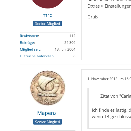
Extras > Einstellunge
mrb
Gruß
Senior-Mitglied
Reaktionen
112
Beiträge
24.306
Mitglied seit
13. Jun. 2004
Hilfreiche Antworten
8
1. November 2013 um 16:
Zitat von "Carl
Ich finde es lästig
Mapenzi
wenn TB geschlosse
Senior-Mitglied