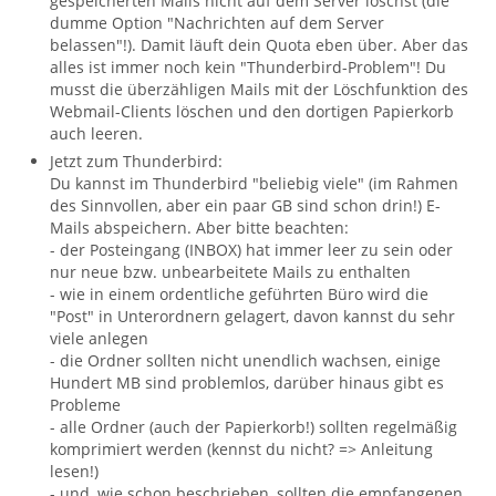
gespeicherten Mails nicht auf dem Server löschst (die
dumme Option "Nachrichten auf dem Server
belassen"!). Damit läuft dein Quota eben über. Aber das
alles ist immer noch kein "Thunderbird-Problem"! Du
musst die überzähligen Mails mit der Löschfunktion des
Webmail-Clients löschen und den dortigen Papierkorb
auch leeren.
Jetzt zum Thunderbird:
Du kannst im Thunderbird "beliebig viele" (im Rahmen
des Sinnvollen, aber ein paar GB sind schon drin!) E-
Mails abspeichern. Aber bitte beachten:
- der Posteingang (INBOX) hat immer leer zu sein oder
nur neue bzw. unbearbeitete Mails zu enthalten
- wie in einem ordentliche geführten Büro wird die
"Post" in Unterordnern gelagert, davon kannst du sehr
viele anlegen
- die Ordner sollten nicht unendlich wachsen, einige
Hundert MB sind problemlos, darüber hinaus gibt es
Probleme
- alle Ordner (auch der Papierkorb!) sollten regelmäßig
komprimiert werden (kennst du nicht? => Anleitung
lesen!)
- und, wie schon beschrieben, sollten die empfangenen