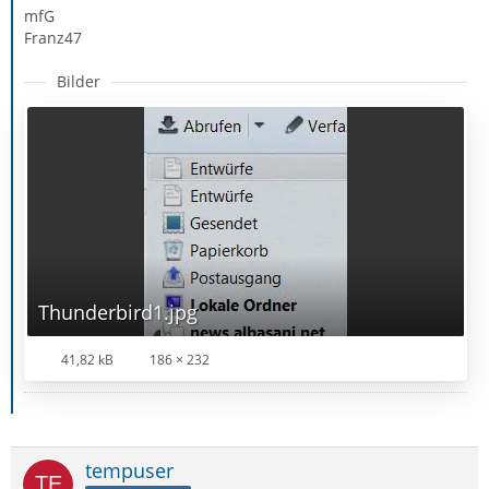
mfG
Franz47
Bilder
Thunderbird1.jpg
41,82 kB
186 × 232
tempuser