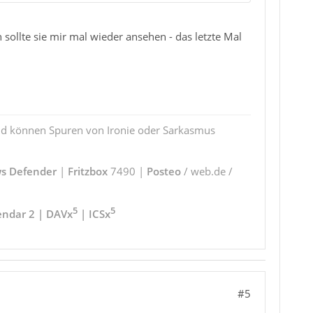
sollte sie mir mal wieder ansehen - das letzte Mal
und können Spuren von Ironie oder Sarkasmus
s Defender
|
Fritzbox
7490 |
Posteo
/ web.de /
5
5
endar 2 | DAVx
| ICSx
#5