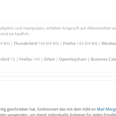
subjektiv und manipulativ, erheben Anspruch auf Allwissenheit 
ind sie käuflich.
 Bit) |
Thunderbird
143 (64 Bit) |
Firefox
143 (64 Bit) |
Window
rbird
12 |
Firefox
143 |
Orbot
|
OpenKeychain | Business Cal
chtig geschrieben hat, funktioniert das mit dem Add-on
Mail Merg
blen verwenden, um damit individuelle Anhänge für jeden Empfä