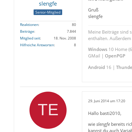
slengfe
Gruß
Senior-Mitglied
slengfe
Reaktionen
80
Meine Beiträge sind 
Beiträge
7.844
enthalten. Außerdem s
Mitglied seit
18. Nov. 2008
Hilfreiche Antworten
8
Windows
10 Home (64
GMail |
OpenPGP
Android
16 |
Thunde
29. Juni 2014 um 17:20
Hallo basti2010,
wie
slengfe
bereits ri
kannst du auch Varia