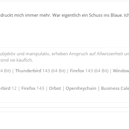
druckt mich immer mehr. War eigentlich ein Schuss ins Blaue. Ich 
subjektiv und manipulativ, erheben Anspruch auf Allwissenheit 
ind sie käuflich.
 Bit) |
Thunderbird
143 (64 Bit) |
Firefox
143 (64 Bit) |
Window
rbird
12 |
Firefox
143 |
Orbot
|
OpenKeychain | Business Cal