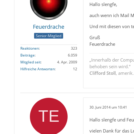
Hallo slengfe,
auch wenn ich Mail M
Feuerdrache
Und mit diesen von te
Senior-Mitglied
Gruß
Feuerdrache
Reaktionen
323
Beiträge
6.059
„Innerhalb der Compu
Mitglied seit
4. Apr. 2009
behoben sein wird.“
Hilfreiche Antworten
12
Clifford Stoll
, amerik
30. Juni 2014 um 10:41
Hallo slengfe und Fe
vielen Dank für das 