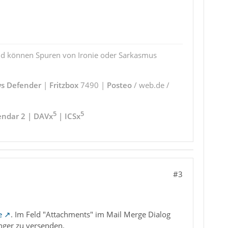
und können Spuren von Ironie oder Sarkasmus
s Defender
|
Fritzbox
7490 |
Posteo
/ web.de /
5
5
endar 2 | DAVx
| ICSx
#3
e
. Im Feld "Attachments" im Mail Merge Dialog
nger zu versenden.