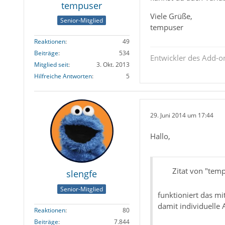
tempuser
Viele Grüße,
Senior-Mitglied
tempuser
Reaktionen
49
Beiträge
534
Entwickler des Add-
Mitglied seit
3. Okt. 2013
Hilfreiche Antworten
5
29. Juni 2014 um 17:44
Hallo,
Zitat von "tem
slengfe
Senior-Mitglied
funktioniert das m
damit individuelle
Reaktionen
80
Beiträge
7.844