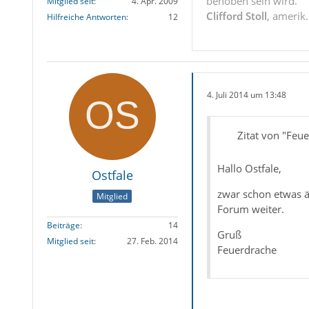
behoben sein wird.“
Mitglied seit
4. Apr. 2009
Clifford Stoll
, amerik
Hilfreiche Antworten
12
4. Juli 2014 um 13:48
Zitat von "Feu
Hallo Ostfale,
Ostfale
zwar schon etwas ält
Mitglied
Forum weiter.
Beiträge
14
Gruß
Mitglied seit
27. Feb. 2014
Feuerdrache