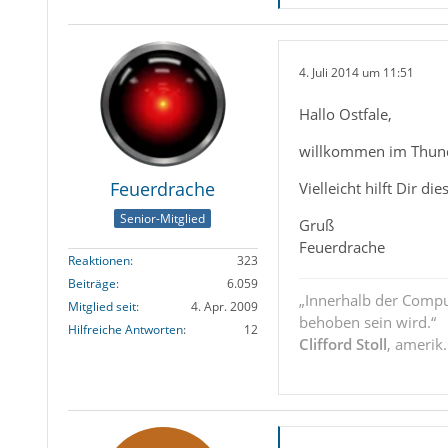
4. Juli 2014 um 11:51
Hallo Ostfale,
willkommen im Thun
Feuerdrache
Vielleicht hilft Dir di
Senior-Mitglied
Gruß
Feuerdrache
Reaktionen
323
Beiträge
6.059
„Innerhalb der Compu
Mitglied seit
4. Apr. 2009
behoben sein wird.“
Hilfreiche Antworten
12
Clifford Stoll
, amerik