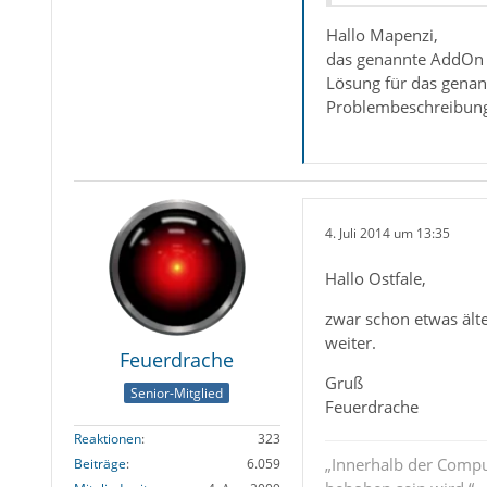
Hallo Mapenzi,
das genannte AddOn ha
Lösung für das genann
Problembeschreibun
4. Juli 2014 um 13:35
Hallo Ostfale,
zwar schon etwas älter
weiter.
Feuerdrache
Gruß
Senior-Mitglied
Feuerdrache
Reaktionen
323
„Innerhalb der Compu
Beiträge
6.059