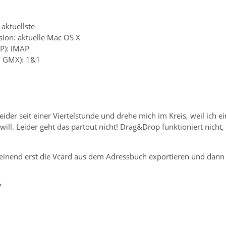
aktuellste
sion: aktuelle Mac OS X
P): IMAP
B. GMX): 1&1
weider seit einer Viertelstunde und drehe mich im Kreis, weil ic
ill. Leider geht das partout nicht! Drag&Drop funktioniert nicht
heinend erst die Vcard aus dem Adressbuch exportieren und dann 
?