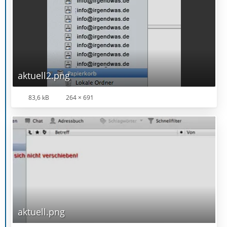
aktuell2.png
83,6 kB
264 × 691
aktuell.png