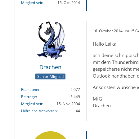
Mitglied seit
15. Okt. 2014
16. Oktober 2014 um 15:0
Hallo Laika,
ach deine schnippisch
mit dem Thunderbird v
Drachen
gespeicherte nicht me
Outlook handhaben d
Senior-Mitglied
Ansonsten wünsche ic
Reaktionen
2.077
Beiträge
5.449
MfG
Mitglied seit
15. Nov. 2004
Drachen
Hilfreiche Antworten
44