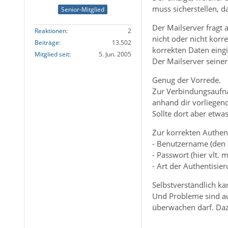
muss sicherstellen, d
Senior-Mitglied
Der Mailserver fragt
Reaktionen
2
nicht oder nicht korr
Beiträge
13.502
korrekten Daten eingi
Mitglied seit
5. Jun. 2005
Der Mailserver seiner
Genug der Vorrede.
Zur Verbindungsaufna
anhand dir vorliegen
Sollte dort aber etw
Zur korrekten Authen
- Benutzername (den 
- Passwort (hier vlt
- Art der Authentisie
Selbstverständlich ka
Und Probleme sind auc
überwachen darf. Daz