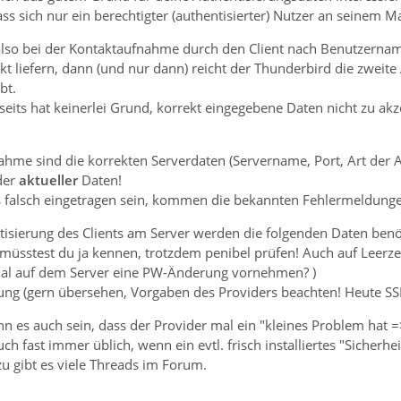
ass sich nur ein berechtigter (authentisierter) Nutzer an seinem
 also bei der Kontaktaufnahme durch den Client nach Benutzernam
ekt liefern, dann (und nur dann) reicht der Thunderbird die zweite
bt.
seits hat keinerlei Grund, korrekt eingegebene Daten nicht zu a
hme sind die korrekten Serverdaten (Servername, Port, Art der 
der
aktueller
Daten!
as falsch eingetragen sein, kommen die bekannten Fehlermeldunge
tisierung des Clients am Server werden die folgenden Daten benöt
müsstest du ja kennen, trotzdem penibel prüfen! Auch auf Leerze
. mal auf dem Server eine PW-Änderung vornehmen? )
rung (gern übersehen, Vorgaben des Providers beachten! Heute SSL
nn es auch sein, dass der Provider mal ein "kleines Problem hat =
h fast immer üblich, wenn ein evtl. frisch installiertes "Siche
u gibt es viele Threads im Forum.