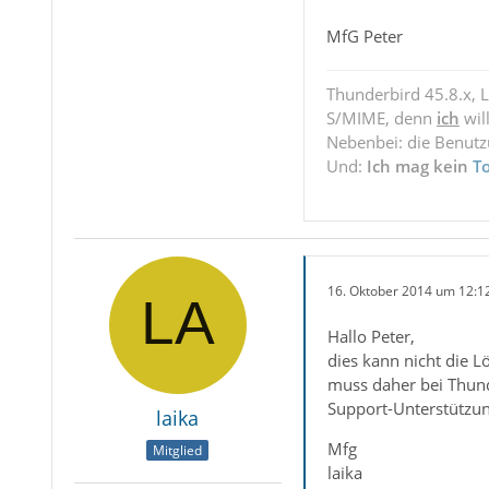
MfG Peter
Thunderbird 45.8.x, 
S/MIME, denn
ich
wil
Nebenbei: die Benut
Und:
Ich mag kein
T
16. Oktober 2014 um 12:1
Hallo Peter,
dies kann nicht die L
muss daher bei Thund
Support-Unterstützun
laika
Mfg
Mitglied
laika