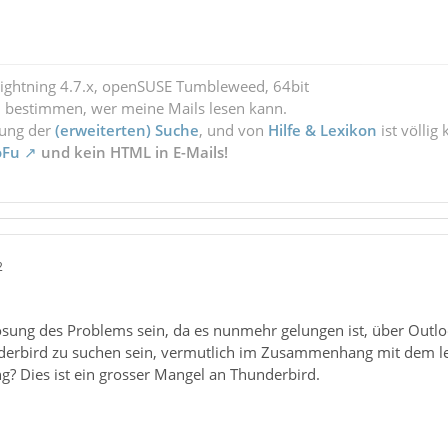
Lightning 4.7.x, openSUSE Tumbleweed, 64bit
l bestimmen, wer meine Mails lesen kann.
zung der
(erweiterten) Suche
, und von
Hilfe & Lexikon
ist völlig
oFu
und kein HTML in E-Mails!
2
ösung des Problems sein, da es nunmehr gelungen ist, über Outlo
erbird zu suchen sein, vermutlich im Zusammenhang mit dem le
g? Dies ist ein grosser Mangel an Thunderbird.