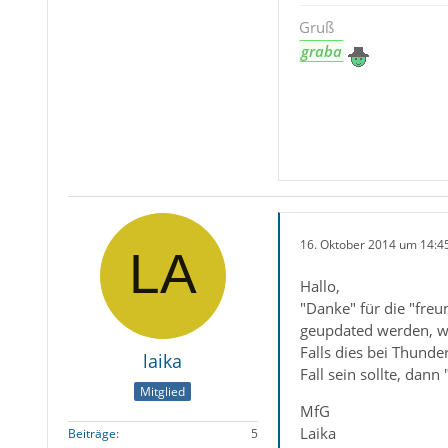
Gruß
graba
16. Oktober 2014 um 14:4
Hallo,
"Danke" für die "freu
geupdated werden, wen
Falls dies bei Thunder
laika
Fall sein sollte, dann
Mitglied
MfG
Laika
Beiträge
5