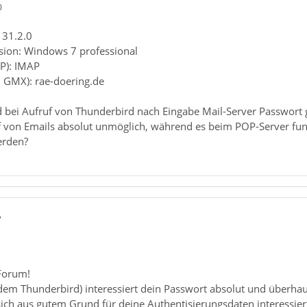
0
 31.2.0
sion: Windows 7 professional
P): IMAP
. GMX): rae-doering.de
rd bei Aufruf von Thunderbird nach Eingabe Mail-Server Passwort 
f von Emails absolut unmöglich, während es beim POP-Server funk
erden?
7
Forum!
dem Thunderbird) interessiert dein Passwort absolut und überhau
sich aus gutem Grund für deine Authentisierungsdaten interessiert