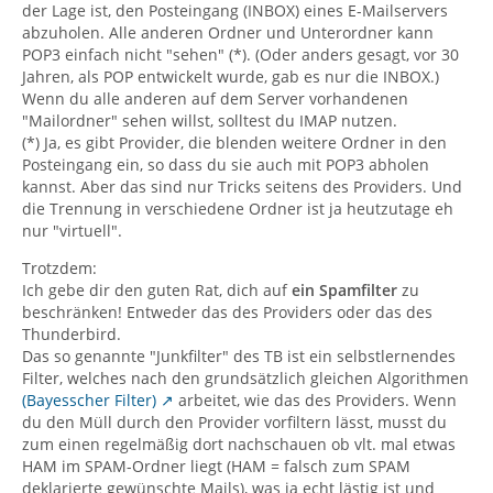
der Lage ist, den Posteingang (INBOX) eines E-Mailservers
abzuholen. Alle anderen Ordner und Unterordner kann
POP3 einfach nicht "sehen" (*). (Oder anders gesagt, vor 30
Jahren, als POP entwickelt wurde, gab es nur die INBOX.)
Wenn du alle anderen auf dem Server vorhandenen
"Mailordner" sehen willst, solltest du IMAP nutzen.
(*) Ja, es gibt Provider, die blenden weitere Ordner in den
Posteingang ein, so dass du sie auch mit POP3 abholen
kannst. Aber das sind nur Tricks seitens des Providers. Und
die Trennung in verschiedene Ordner ist ja heutzutage eh
nur "virtuell".
Trotzdem:
Ich gebe dir den guten Rat, dich auf
ein Spamfilter
zu
beschränken! Entweder das des Providers oder das des
Thunderbird.
Das so genannte "Junkfilter" des TB ist ein selbstlernendes
Filter, welches nach den grundsätzlich gleichen Algorithmen
(Bayesscher Filter)
arbeitet, wie das des Providers. Wenn
du den Müll durch den Provider vorfiltern lässt, musst du
zum einen regelmäßig dort nachschauen ob vlt. mal etwas
HAM im SPAM-Ordner liegt (HAM = falsch zum SPAM
deklarierte gewünschte Mails), was ja echt lästig ist und