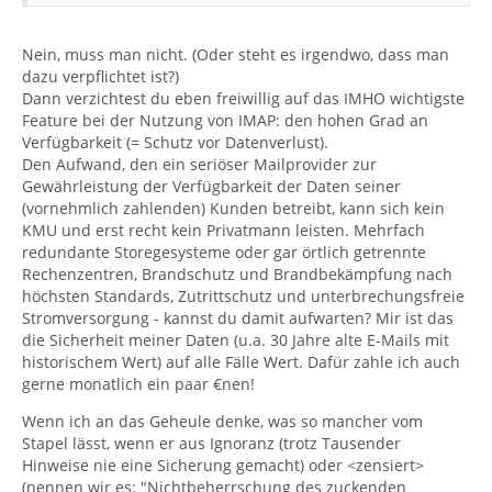
Nein, muss man nicht. (Oder steht es irgendwo, dass man
dazu verpflichtet ist?)
Dann verzichtest du eben freiwillig auf das IMHO wichtigste
Feature bei der Nutzung von IMAP: den hohen Grad an
Verfügbarkeit (= Schutz vor Datenverlust).
Den Aufwand, den ein seriöser Mailprovider zur
Gewährleistung der Verfügbarkeit der Daten seiner
(vornehmlich zahlenden) Kunden betreibt, kann sich kein
KMU und erst recht kein Privatmann leisten. Mehrfach
redundante Storegesysteme oder gar örtlich getrennte
Rechenzentren, Brandschutz und Brandbekämpfung nach
höchsten Standards, Zutrittschutz und unterbrechungsfreie
Stromversorgung - kannst du damit aufwarten? Mir ist das
die Sicherheit meiner Daten (u.a. 30 Jahre alte E-Mails mit
historischem Wert) auf alle Fälle Wert. Dafür zahle ich auch
gerne monatlich ein paar €nen!
Wenn ich an das Geheule denke, was so mancher vom
Stapel lässt, wenn er aus Ignoranz (trotz Tausender
Hinweise nie eine Sicherung gemacht) oder <zensiert>
(nennen wir es: "Nichtbeherrschung des zuckenden