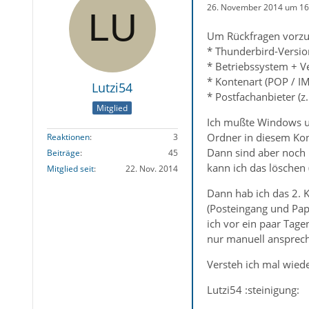
26. November 2014 um 16
Um Rückfragen vorzu
* Thunderbird-Versio
* Betriebssystem + Ve
* Kontenart (POP / I
Lutzi54
* Postfachanbieter 
Mitglied
Ich mußte Windows und
Ordner in diesem Kont
Reaktionen
3
Dann sind aber noch m
Beiträge
45
kann ich das löschen 
Mitglied seit
22. Nov. 2014
Dann hab ich das 2. K
(Posteingang und Pap
ich vor ein paar Tage
nur manuell ansprech
Versteh ich mal wieder
Lutzi54 :steinigung: