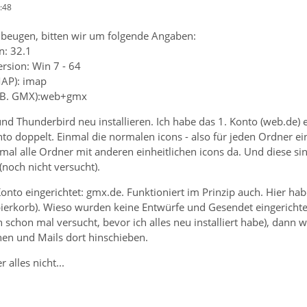
:48
beugen, bitten wir um folgende Angaben:
n: 32.1
rsion: Win 7 - 64
MAP): imap
(z.B. GMX):web+gmx
 Thunderbird neu installieren. Ich habe das 1. Konto (web.de) ein
o doppelt. Einmal die normalen icons - also für jeden Ordner ein 
al alle Ordner mit anderen einheitlichen icons da. Und diese sin
(noch nicht versucht).
onto eingerichtet: gmx.de. Funktioniert im Prinzip auch. Hier h
ierkorb). Wieso wurden keine Entwürfe und Gesendet eingerichtet
n schon mal versucht, bevor ich alles neu installiert habe), dan
en und Mails dort hinschieben.
 alles nicht...