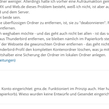
dner weniger. Allerdings hatte ich vorher eine Aufräumaktion ge
 und Web.de dieses Problem besteht, weiß ich nicht, ist aber au
d und dem Server.
 beide sein.
e überflüssigen Ordner zu entfernen, ist, sie zu "deabonnieren".
ntfernen.
 weghaben möchte - und das geht auch nicht bei allen - ist das 
 aus Thunderbird entfernen, sie bleiben nämlich im Papierkorb st
der Webseite die gewünschten Ordner entfernen - das geht nich
derbird-Profil den kompletten Kontenordner löschen, was ja mit 
itshalber eine Sicherung der Ordner im lokalen Ordner anlegen.
leitungen)
 Konto eingerichtet: gmx.de. Funktioniert im Prinzip auch. Hier
apierkorb). Wieso wurden keine Entwürfe und Gesendet eingerich