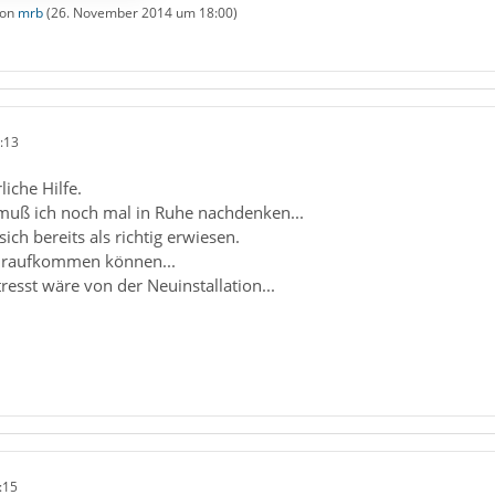
von
mrb
(
26. November 2014 um 18:00
)
:13
iche Hilfe.
 muß ich noch mal in Ruhe nachdenken...
ich bereits als richtig erwiesen.
 draufkommen können...
resst wäre von der Neuinstallation...
:15