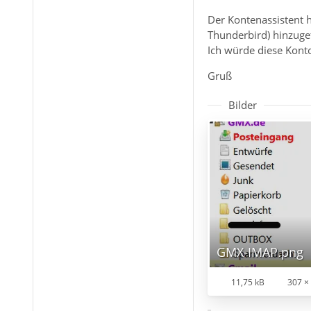
Der Kontenassistent h
Thunderbird) hinzuge
Ich würde diese Kont
Gruß
Bilder
GMX-IMAP.png
11,75 kB
307 ×