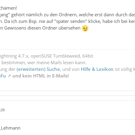
schämen!
ang" gehört nämlich zu den Ordnern, welche erst dann durch da
. Da ich zum Bsp. nie auf "später senden" klicke, habe ich bei 
gen Gewissens diesen Ordner übersehen
Lightning 4.7.x, openSUSE Tumbleweed, 64bit
l bestimmen, wer meine Mails lesen kann.
zung der
(erweiterten) Suche
, und von
Hilfe & Lexikon
ist völlig
oFu
und kein HTML in E-Mails!
:26
er_Lehmann