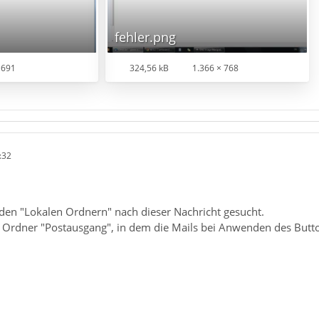
fehler.png
 691
324,56 kB
1.366 × 768
:32
 den "Lokalen Ordnern" nach dieser Nachricht gesucht.
in Ordner "Postausgang", in dem die Mails bei Anwenden des But