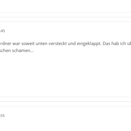
:45
Ordner war soweit unten versteckt und eingeklappt. Das hab ich ü
sschen schämen...
:55