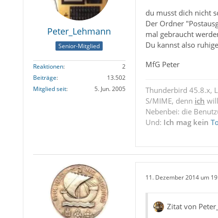
du musst dich nicht 
Der Ordner "Postausg
Peter_Lehmann
mal gebraucht werden
Du kannst also ruhi
Senior-Mitglied
MfG Peter
Reaktionen
2
Beiträge
13.502
Mitglied seit
5. Jun. 2005
Thunderbird 45.8.x, 
S/MIME, denn
ich
wil
Nebenbei: die Benut
Und:
Ich mag kein
T
11. Dezember 2014 um 19
Zitat von Pet