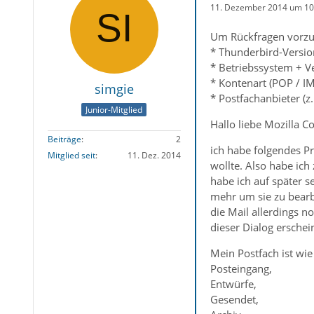
11. Dezember 2014 um 10
Um Rückfragen vorzu
* Thunderbird-Versio
* Betriebssystem + 
* Kontenart (POP / I
simgie
* Postfachanbieter (
Junior-Mitglied
Hallo liebe Mozilla 
Beiträge
2
ich habe folgendes Pr
Mitglied seit
11. Dez. 2014
wollte. Also habe ich
habe ich auf später s
mehr um sie zu bearb
die Mail allerdings n
dieser Dialog erschei
Mein Postfach ist wie
Posteingang,
Entwürfe,
Gesendet,