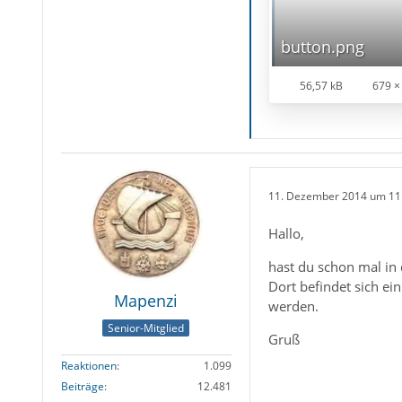
button.png
56,57 kB
679 ×
11. Dezember 2014 um 11
Hallo,
hast du schon mal in
Dort befindet sich e
Mapenzi
werden.
Senior-Mitglied
Gruß
Reaktionen
1.099
Beiträge
12.481