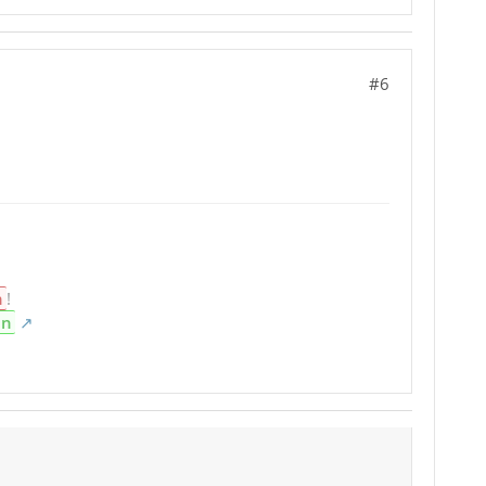
#6
n
!
en