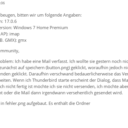
:06
beugen, bitten wir um folgende Angaben:
n: 17.0.6
Version: Windows 7 Home Premium
MAP): imap
z.B. GMX): gmx
Community,
oblem: Ich habe eine Mail verfasst. Ich wollte sie gestern noch n
 zunächst auf speichern (button.png) geklickt, woraufhin jedoch 
enden geklickt. Daraufhin verschwand bedauerlicherweise das Ver
eiten. Wenn ich Thunderbird starte erscheint der Dialog, dass Ma
och nicht fertig ist möchte ich sie nicht versenden, ich möchte abe
nt oder die Mail dann irgendwann versehentlich gesendet wird.
 in fehler.png aufgebaut. Es enthält die Ordner