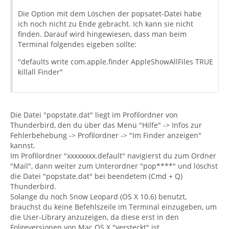
Die Option mit dem Löschen der popsatet-Datei habe
ich noch nicht zu Ende gebracht. Ich kann sie nicht
finden. Darauf wird hingewiesen, dass man beim
Terminal folgendes eigeben sollte:
"defaults write com.apple.finder AppleShowAllFiles TRUE
killall Finder"
Die Datei "popstate.dat" liegt im Profilordner von
Thunderbird, den du über das Menü "Hilfe" -> Infos zur
Fehlerbehebung -> Profilordner -> "Im Finder anzeigen"
kannst.
Im Profilordner "xxxxxxxx.default" navigierst du zum Ordner
"Mail", dann weiter zum Unterordner "pop****" und löschst
die Datei "popstate.dat" bei beendetem (Cmd + Q)
Thunderbird.
Solange du noch Snow Leopard (OS X 10.6) benutzt,
brauchst du keine Befehlszeile im Terminal einzugeben, um
die User-Library anzuzeigen, da diese erst in den
Folgeversionen von Mac OS X "versteckt" ist.