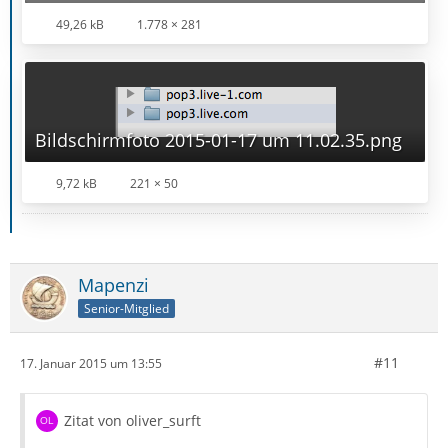
49,26 kB
1.778 × 281
Bildschirmfoto 2015-01-17 um 11.02.35.png
9,72 kB
221 × 50
Mapenzi
Senior-Mitglied
#11
17. Januar 2015 um 13:55
Zitat von oliver_surft