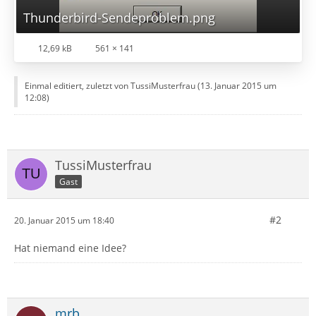
Thunderbird-Sendeproblem.png
12,69 kB
561 × 141
Einmal editiert, zuletzt von TussiMusterfrau (
13. Januar 2015 um
12:08
)
TussiMusterfrau
Gast
#2
20. Januar 2015 um 18:40
Hat niemand eine Idee?
mrb