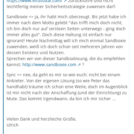
https://www.virustotal.com/
zurückführe und nicht
leichtfertig meiner Sicherheitsstrategie zuweisen darf.
Sandboxie => ja, ihr habt mich überzeugt. Bis jetzt habe ich
immer nach dem Motto gelebt "das trifft mich doch nicht,
ich bin doch nur auf seriösen Seiten unterwegs - ging doch
immer alles gut". Doch diese Haltung ist einfach nur
ignorant! Heute Nachmittag will ich mich einmal Sandboxie
zuwenden, weiß ich doch schon seit mehreren Jahren von
dessen Existenz und Nutzen.
Sprechen wir von dieser Sandboxlösung, die du empfehlen
kannst:
http://www.sandboxie.com
?
Sync => nee, da geht es mir so wie euch: nicht bei einam
Anbieter. Von der eigenen Lösung (so wie Peter das
handhabt) träume ich schon eine Weile, doch im Augenblick
ist mir nicht nach der Anschaffung (und der Einrichtung) zu
Mute. Das kommt irgendwann, da bin ich mir sicher ...
Vielen Dank und herzlieche Grüße,
Ulrich