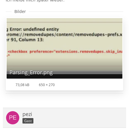
Bilder
Parsing_Error.png
73,08 kB
650 × 270
pezi
Gast