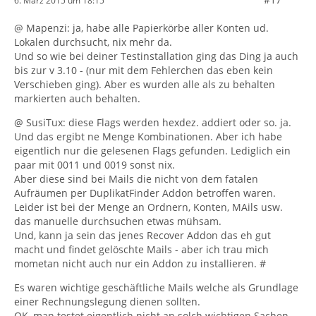
6. März 2015 um 18:15
@ Mapenzi: ja, habe alle Papierkörbe aller Konten ud.
Lokalen durchsucht, nix mehr da.
Und so wie bei deiner Testinstallation ging das Ding ja auch
bis zur v 3.10 - (nur mit dem Fehlerchen das eben kein
Verschieben ging). Aber es wurden alle als zu behalten
markierten auch behalten.
@ SusiTux: diese Flags werden hexdez. addiert oder so. ja.
Und das ergibt ne Menge Kombinationen. Aber ich habe
eigentlich nur die gelesenen Flags gefunden. Lediglich ein
paar mit 0011 und 0019 sonst nix.
Aber diese sind bei Mails die nicht von dem fatalen
Aufräumen per DuplikatFinder Addon betroffen waren.
Leider ist bei der Menge an Ordnern, Konten, MAils usw.
das manuelle durchsuchen etwas mühsam.
Und, kann ja sein das jenes Recover Addon das eh gut
macht und findet gelöschte Mails - aber ich trau mich
mometan nicht auch nur ein Addon zu installieren. #
Es waren wichtige geschäftliche Mails welche als Grundlage
einer Rechnungslegung dienen sollten.
OK, man testet eigentlich nicht an solch wichtigen Sachen,