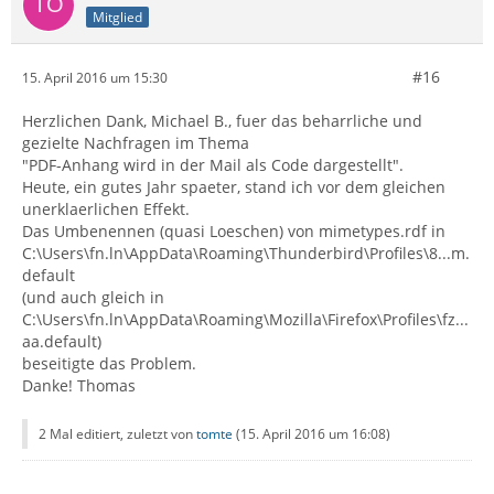
Mitglied
#16
15. April 2016 um 15:30
Herzlichen Dank, Michael B., fuer das beharrliche und
gezielte Nachfragen im Thema
"PDF-Anhang wird in der Mail als Code dargestellt".
Heute, ein gutes Jahr spaeter, stand ich vor dem gleichen
unerklaerlichen Effekt.
Das Umbenennen (quasi Loeschen) von mimetypes.rdf in
C:\Users\fn.ln\AppData\Roaming\Thunderbird\Profiles\8...m.
default
(und auch gleich in
C:\Users\fn.ln\AppData\Roaming\Mozilla\Firefox\Profiles\fz...
aa.default)
beseitigte das Problem.
Danke! Thomas
2 Mal editiert, zuletzt von
tomte
(
15. April 2016 um 16:08
)