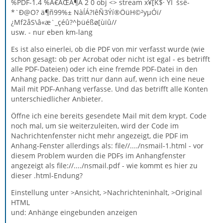
%PDF-1.4 %Ã€ÃŒÃ¶Ã 2 0 obj <> stream x¥[K$· ŸÏ¯šsë­
*`Ð@O? ä¶ñ99%± NàÍÁ?IêÑ3Ýí®ÖüH©²yµÓï/
¿Mf2åS\â«æ`_çéû?^þüéßø[ùïû//
usw. - nur eben km-lang
Es ist also einerlei, ob die PDF von mir verfasst wurde (wie
schon gesagt: ob per Acrobat oder nicht ist egal - es betrifft
alle PDF-Dateien) oder ich eine fremde PDF-Datei in den
Anhang packe. Das tritt nur dann auf, wenn ich eine neue
Mail mit PDF-Anhang verfasse. Und das betrifft alle Konten
unterschiedlicher Anbieter.
Öffne ich eine bereits gesendete Mail mit dem krypt. Code
noch mal, um sie weiterzuleiten, wird der Code im
Nachrichtenfenster nicht mehr angezeigt, die PDF im
Anhang-Fenster allerdings als: file//..../nsmail-1.html - vor
diesem Problem wurden die PDFs im Anhangfenster
angezeigt als file://..../nsmail.pdf - wie kommt es hier zu
dieser .html-Endung?
Einstellung unter >Ansicht, >Nachrichteninhalt, >Original
HTML
und: Anhänge eingebunden anzeigen