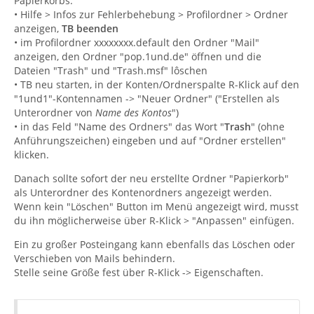
Papierkorbs:
• Hilfe > Infos zur Fehlerbehebung > Profilordner > Ordner
anzeigen,
TB beenden
• im Profilordner xxxxxxxx.default den Ordner "Mail"
anzeigen, den Ordner "pop.1und.de" öffnen und die
Dateien "Trash" und "Trash.msf" lôschen
• TB neu starten, in der Konten/Ordnerspalte R-Klick auf den
"1und1"-Kontennamen -> "Neuer Ordner" ("Erstellen als
Unterordner von
Name des Kontos
")
• in das Feld "Name des Ordners" das Wort "
Trash
" (ohne
Anführungszeichen) eingeben und auf "Ordner erstellen"
klicken.
Danach sollte sofort der neu erstellte Ordner "Papierkorb"
als Unterordner des Kontenordners angezeigt werden.
Wenn kein "Löschen" Button im Menü angezeigt wird, musst
du ihn möglicherweise über R-Klick > "Anpassen" einfügen.
Ein zu großer Posteingang kann ebenfalls das Löschen oder
Verschieben von Mails behindern.
Stelle seine Größe fest über R-Klick -> Eigenschaften.