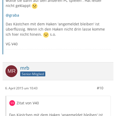
wollte sie dann auf den anderen PC spielen . Hat leider
nicht geklappt
@graba
Das Kästchen mit dem Haken 'angemeldet bleiben' ist
überflüssig. Wenn ich den Haken nicht drin lasse komme
ich hier nicht hinein.
s.o.
VG V40
mrb
Senior-Mitglied
#10
6. April 2015 um 10:43
Zitat von V40
Das Kästchen mit dem Haken 'angemeldet bleiben' ist