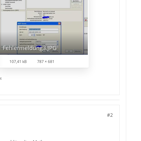
Fehlermeldung3.JPG
107,41 kB
787 × 681
t
#2