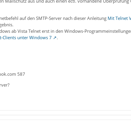
en Mailschutz aus und auch einen ectl. vorhandene Überprüfung v
lnetbefehl auf den SMTP-Server nach dieser Anleitung
Mit Telnet
gebnis.
dows ab Vista Telnet erst in den Windows-Programmeinstellunge
t-Clients unter Windows 7
.
look.com 587
rver?