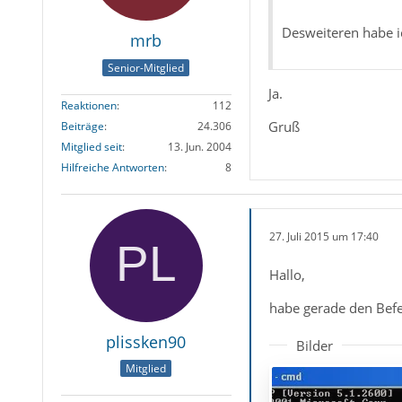
Desweiteren habe ic
mrb
Senior-Mitglied
Ja.
Reaktionen
112
Gruß
Beiträge
24.306
Mitglied seit
13. Jun. 2004
Hilfreiche Antworten
8
27. Juli 2015 um 17:40
Hallo,
habe gerade den Befeh
plissken90
Bilder
Mitglied