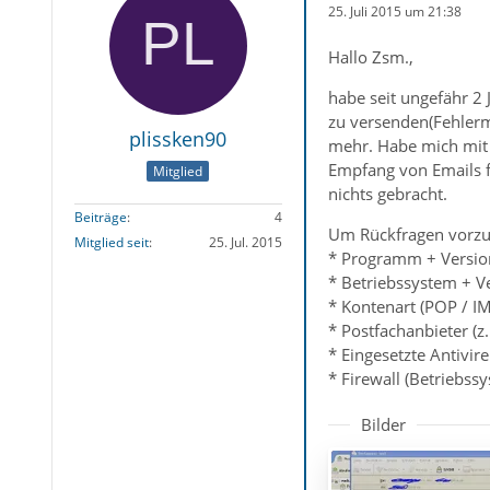
25. Juli 2015 um 21:38
Hallo Zsm.,
habe seit ungefähr 2 
zu versenden(Fehlerm
plissken90
mehr. Habe mich mit m
Empfang von Emails fu
Mitglied
nichts gebracht.
Beiträge
4
Um Rückfragen vorzu
Mitglied seit
25. Jul. 2015
* Programm + Versio
* Betriebssystem + V
* Kontenart (POP / IMA
* Postfachanbieter (z
* Eingesetzte Antivir
* Firewall (Betriebss
Bilder