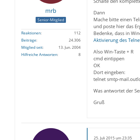
Schalte den komplett
mrb
Dann
Mache bitte einen Te
Senior-Mitglied
und poste hier das Er
Bedenke, dass in Win
Reaktionen
112
Aktivierung des Telne
Beiträge
24.306
Mitglied seit
13. Jun. 2004
Also Win-Taste + R
Hilfreiche Antworten
8
cmd eintippen
OK
Dort eingeben:
telnet smtp-mail.out
Was antwortet der Se
Gruß
25. Juli 2015 um 23:35