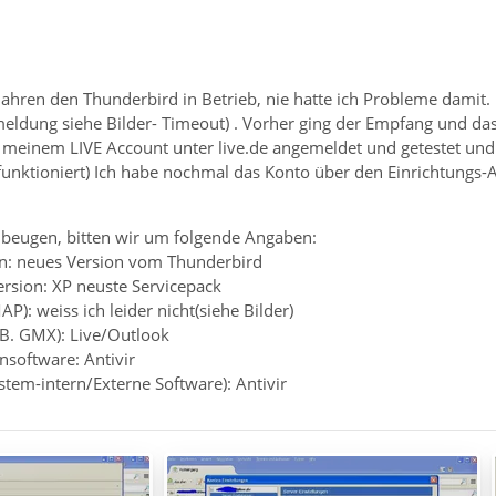
Jahren den Thunderbird in Betrieb, nie hatte ich Probleme damit.
eldung siehe Bilder- Timeout) . Vorher ging der Empfang und das
einem LIVE Account unter live.de angemeldet und getestet und dort
nktioniert) Ich habe nochmal das Konto über den Einrichtungs-Ass
beugen, bitten wir um folgende Angaben:
n: neues Version vom Thunderbird
ersion: XP neuste Servicepack
P): weiss ich leider nicht(siehe Bilder)
.B. GMX): Live/Outlook
ensoftware: Antivir
ystem-intern/Externe Software): Antivir