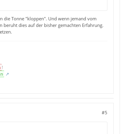
es in die Tonne "kloppen". Und wenn jemand vom
 beruht dies auf der bisher gemachten Erfahrung.
etzen.
n
!
en
#5