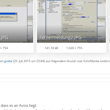
.JPG
Fehlermeldung2.JPG
 × 754
141,74 kB
1.020 × 755
 von
graba
(
25. Juli 2015 um 23:04
) aus folgendem Grund: rote Schriftfarbe entfern
dass es an Avira liegt.