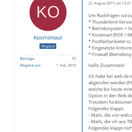
22. August 2015 um 13:21
Um Rückfragen vorzu
* Thunderbird-Versio
* Betriebssystem + Ve
* Kontenart (POP / I
Kosmonaut
* Postfachanbieter (
Mitglied
* Eingesetzte Antivir
* Firewall (Betriebss
Beiträge
57
Hallo Zusammen!
Mitglied seit
1. Feb. 2010
Ich habe bei web.de 
abgerufen werden (POP
welche bis heute einw
Option in den Web.de
Trotzdem funktioniert
Folgendes klappt:
- Mails, die von web
- Mails, die ich aus 
Folgendes klappt nich