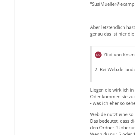
"SusiMueller@example
Aber letztendlich has
genau das ist hier die
Zitat von Kos
2. Bei Web.de land
Liegen die wirklich i
Oder kommen sie zuer
- was ich eher so seh
Web.de nutzt eine so 
Das bedeutet, dass di
den Ordner "Unbekann
Wenn du nur 5 oder 1