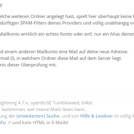
t!
lche weiteren Ordner angelegt hast, spielt hier überhaupt keine 
rftigen SPAM-Filters deines Providers und völlig unabhängig v
 Mailkonto wirklich ein echtes Konto oder evtl. nur ein Alias dein
end einem anderen Mailkonto eine Mail auf deine neue Adresse.
ail (!), in welchem Ordner diese Mail auf dem Server liegt.
bnis dieser Überprüfung mit.
Lightning 4.7.x, openSUSE Tumbleweed, 64bit
l bestimmen, wer meine Mails lesen kann.
zung der
(erweiterten) Suche
, und von
Hilfe & Lexikon
ist völlig
oFu
und kein HTML in E-Mails!