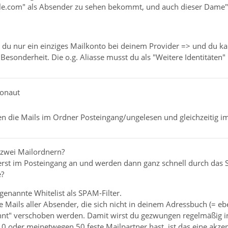
.com" als Absender zu sehen bekommt, und auch dieser Dame" a
t du nur ein einziges Mailkonto bei deinem Provider => und du ka
 Besonderheit. Die o.g. Aliasse musst du als "Weitere Identitäten"
monaut
en die Mails im Ordner Posteingang/ungelesen und gleichzeitig i
n zwei Mailordnern?
st im Posteingang an und werden dann ganz schnell durch das 
e?
genannte Whitelist als SPAM-Filter.
e Mails aller Absender, die sich nicht in deinem Adressbuch (= eb
t" verschoben werden. Damit wirst du gezwungen regelmäßig in 
0 oder meinetwegen 50 feste Mailpartner hast, ist das eine akze