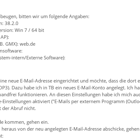
beugen, bitten wir um folgende Angaben:
n: 38.2.0
rsion: Win 7 / 64 bit
MAP):
z.B. GMX): web.de
ensoftware:
ystem-intern/Externe Software):
eine neue E-Mail-Adresse eingerichtet und möchte, dass die dor
3). Dazu habe ich in TB ein neues E-Mail-Konto angelegt. Ich hab
andfrei funktionieren. An diesen Einstellungen habe ich mich auc
-Einstellungen aktiviert ("E-Mails per externem Programm (Outl
 der Abruf nicht.
.de kommen, gehen ein.
TB heraus von der neu angelegten E-Mail-Adresse abschicke, gehen
t: