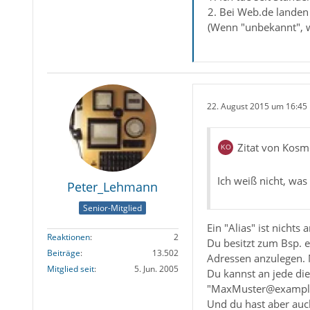
2. Bei Web.de landen
(Wenn "unbekannt", wi
22. August 2015 um 16:45
Zitat von Kos
Ich weiß nicht, was 
Peter_Lehmann
Senior-Mitglied
Ein "Alias" ist nichts
Reaktionen
2
Du besitzt zum Bsp. 
Beiträge
13.502
Adressen anzulegen.
Mitglied seit
5. Jun. 2005
Du kannst an jede di
"MaxMuster@example
Und du hast aber auch