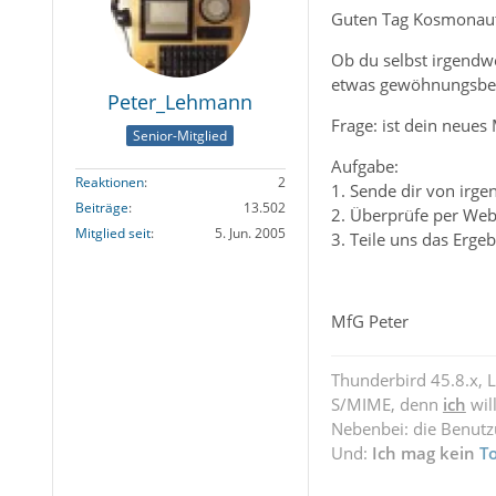
Guten Tag Kosmonau
Ob du selbst irgendwe
etwas gewöhnungsbedü
Peter_Lehmann
Frage: ist dein neues
Senior-Mitglied
Aufgabe:
Reaktionen
2
1. Sende dir von irg
Beiträge
13.502
2. Überprüfe per Webm
Mitglied seit
5. Jun. 2005
3. Teile uns das Erge
MfG Peter
Thunderbird 45.8.x, 
S/MIME, denn
ich
wil
Nebenbei: die Benut
Und:
Ich mag kein
T