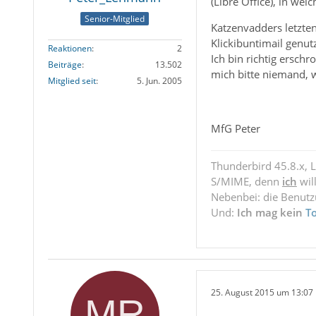
(Libre Office), in w
Senior-Mitglied
Katzenvadders letzte
Klickibuntimail genu
Reaktionen
2
Ich bin richtig erschr
Beiträge
13.502
mich bitte niemand, 
Mitglied seit
5. Jun. 2005
MfG Peter
Thunderbird 45.8.x, 
S/MIME, denn
ich
wil
Nebenbei: die Benut
Und:
Ich mag kein
T
25. August 2015 um 13:07