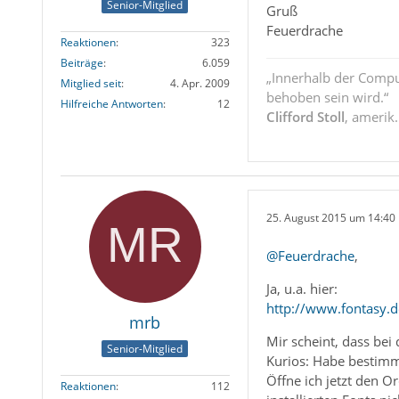
Senior-Mitglied
Gruß
Feuerdrache
Reaktionen
323
Beiträge
6.059
„Innerhalb der Compu
Mitglied seit
4. Apr. 2009
behoben sein wird.“
Hilfreiche Antworten
12
Clifford Stoll
, amerik
25. August 2015 um 14:40
@Feuerdrache
,
Ja, u.a. hier:
http://www.fontasy.d
mrb
Mir scheint, dass be
Senior-Mitglied
Kurios: Habe bestimmt
Öffne ich jetzt den O
Reaktionen
112