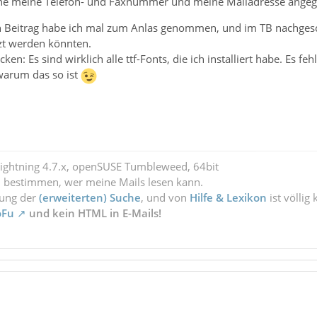
elche meine Telefon- und Faxnummer und meine Mailadresse angeg
n Beitrag habe ich mal zum Anlas genommen, und im TB nachgescha
tzt werden könnten.
ocken: Es sind wirklich alle ttf-Fonts, die ich installiert habe. Es 
warum das so ist
Lightning 4.7.x, openSUSE Tumbleweed, 64bit
l bestimmen, wer meine Mails lesen kann.
zung der
(erweiterten) Suche
, und von
Hilfe & Lexikon
ist völlig
oFu
und kein HTML in E-Mails!