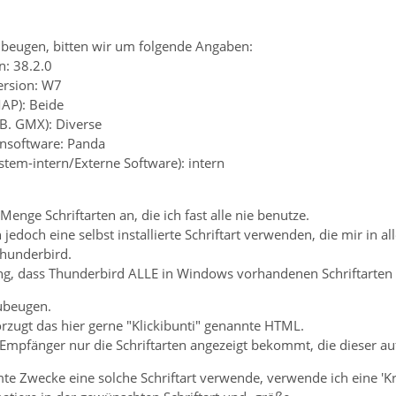
beugen, bitten wir um folgende Angaben:
n: 38.2.0
ersion: W7
MAP): Beide
.B. GMX): Diverse
ensoftware: Panda
ystem-intern/Externe Software): intern
Menge Schriftarten an, die ich fast alle nie benutze.
 jedoch eine selbst installierte Schriftart verwenden, die mir i
Thunderbird.
lung, dass Thunderbird ALLE in Windows vorhandenen Schriftarten 
ubeugen.
rzugt das hier gerne "Klickibunti" genannte HTML.
r Empfänger nur die Schriftarten angezeigt bekommt, die dieser a
te Zwecke eine solche Schriftart verwende, verwende ich eine 'Kr