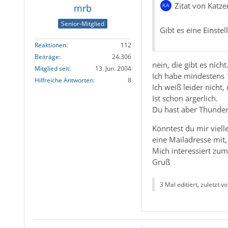
Zitat von Katz
mrb
Senior-Mitglied
Gibt es eine Einst
Reaktionen
112
Beiträge
24.306
nein, die gibt es nich
Mitglied seit
13. Jun. 2004
Ich habe mindestens 1
Hilfreiche Antworten
8
Ich weiß leider nicht
Ist schon ärgerlich.
Du hast aber Thunderb
Könntest du mir viell
eine Mailadresse mit,
Mich interessiert zu
Gruß
3 Mal editiert, zuletzt v