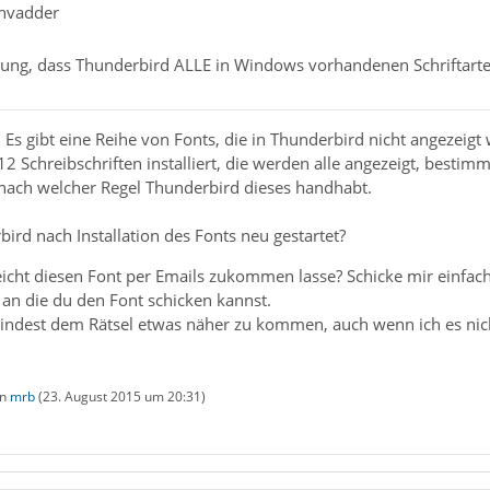
envadder
ellung, dass Thunderbird ALLE in Windows vorhandenen Schriftarte
t. Es gibt eine Reihe von Fonts, die in Thunderbird nicht angezeigt
2 Schreibschriften installiert, die werden alle angezeigt, bestim
, nach welcher Regel Thunderbird dieses handhabt.
ird nach Installation des Fonts neu gestartet?
eicht diesen Font per Emails zukommen lasse? Schicke mir einfache
 an die du den Font schicken kannst.
mindest dem Rätsel etwas näher zu kommen, auch wenn ich es nic
on
mrb
(
23. August 2015 um 20:31
)