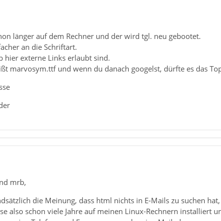
hon länger auf dem Rechner und der wird tgl. neu gebootet.
cher an die Schriftart.
ob hier externe Links erlaubt sind.
eißt marvosym.ttf und wenn du danach googelst, dürfte es das Top
sse
der
und mrb,
ndsätzlich die Meinung, dass html nichts in E-Mails zu suchen hat
ese also schon viele Jahre auf meinen Linux-Rechnern installiert