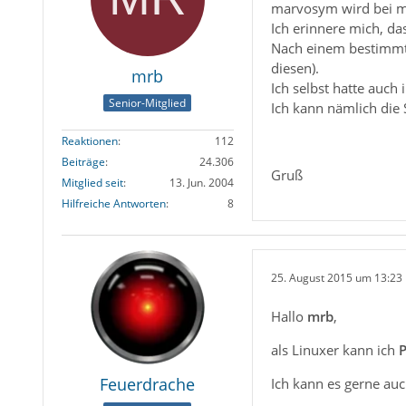
marvosym wird bei mir
Ich erinnere mich, da
Nach einem bestimmte
diesen).
mrb
Ich selbst hatte auch
Senior-Mitglied
Ich kann nämlich die 
Reaktionen
112
Beiträge
24.306
Gruß
Mitglied seit
13. Jun. 2004
Hilfreiche Antworten
8
25. August 2015 um 13:23
Hallo
mrb
,
als Linuxer kann ich
Feuerdrache
Ich kann es gerne auc