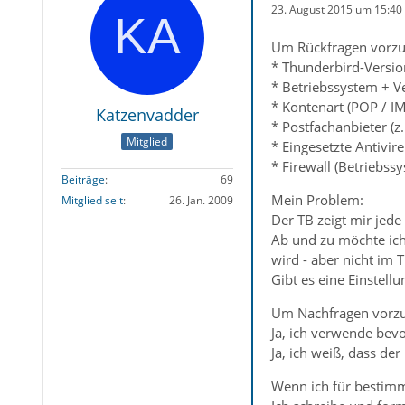
23. August 2015 um 15:40
Um Rückfragen vorzu
* Thunderbird-Versio
* Betriebssystem + V
* Kontenart (POP / I
Katzenvadder
* Postfachanbieter (z
Mitglied
* Eingesetzte Antivir
* Firewall (Betriebss
Beiträge
69
Mein Problem:
Mitglied seit
26. Jan. 2009
Der TB zeigt mir jede 
Ab und zu möchte ich
wird - aber nicht im 
Gibt es eine Einstel
Um Nachfragen vorz
Ja, ich verwende bevo
Ja, ich weiß, dass de
Wenn ich für bestimm