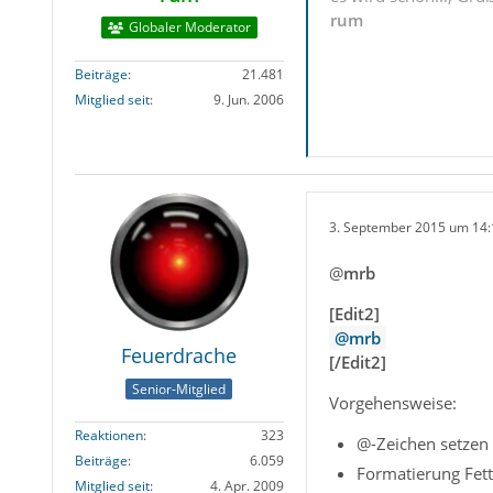
rum
Globaler Moderator
Beiträge
21.481
Mitglied seit
9. Jun. 2006
3. September 2015 um 14:
@
mrb
[Edit2]
mrb
Feuerdrache
[/Edit2]
Senior-Mitglied
Vorgehensweise:
Reaktionen
323
@-Zeichen setzen
Beiträge
6.059
Formatierung Fett
Mitglied seit
4. Apr. 2009