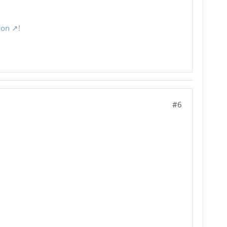
ion
!
#6