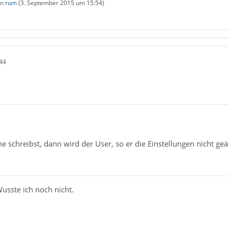
on
rum
(
3. September 2015 um 15:54
)
44
chreibst, dann wird der User, so er die Einstellungen nicht geä
usste ich noch nicht.