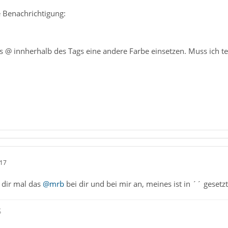
 Benachrichtigung:
as @ innherhalb des Tags eine andere Farbe einsetzen. Muss ich te
:17
 dir mal das
@mrb
bei dir und bei mir an, meines ist in ´´ gesetzt
ß