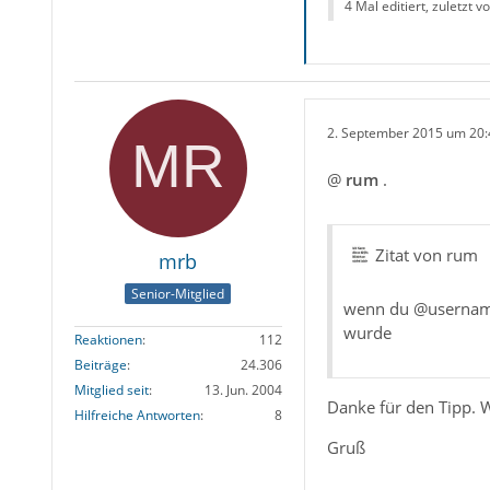
4 Mal editiert, zuletzt v
2. September 2015 um 20:
@
rum
.
Zitat von rum
mrb
Senior-Mitglied
wenn du @username s
wurde
Reaktionen
112
Beiträge
24.306
Mitglied seit
13. Jun. 2004
Danke für den Tipp. W
Hilfreiche Antworten
8
Gruß