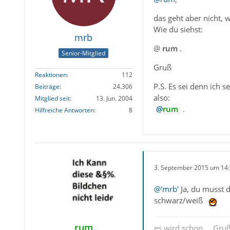
das geht aber nicht, 
Wie du siehst:
mrb
@
rum
.
Senior-Mitglied
Gruß
Reaktionen
112
P.S. Es sei denn ich 
Beiträge
24.306
also:
Mitglied seit
13. Jun. 2004
rum
.
Hilfreiche Antworten
8
3. September 2015 um 14
@'mrb'
Ja, du musst d
schwarz/weiß
rum
es wird schon..., Gru