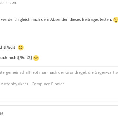
be setzen
, werde ich gleich nach dem Absenden dieses Beitrages testen.
cht[/Edit]
auch nicht[/Edit2]
tergemeinschaft lebt man nach der Grundregel, die Gegenwart se
. Astrophysiker u. Computer-Pionier
16