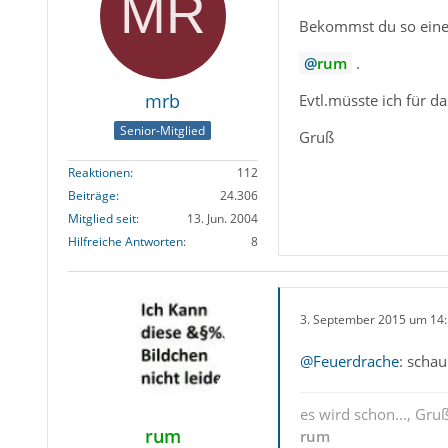
Bekommst du so eine
rum
.
mrb
Evtl.müsste ich für d
Senior-Mitglied
Gruß
Reaktionen
112
Beiträge
24.306
Mitglied seit
13. Jun. 2004
Hilfreiche Antworten
8
3. September 2015 um 14
@Feuerdrache
: schau
es wird schon..., Gru
rum
rum