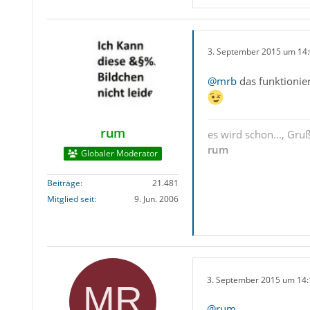
3. September 2015 um 14
@mrb
das funktionie
rum
es wird schon..., Gru
rum
Globaler Moderator
Beiträge
21.481
Mitglied seit
9. Jun. 2006
3. September 2015 um 14:
@rum
,