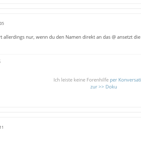
:05
rt allerdings nur, wenn du den Namen direkt an das @ ansetzt d
ß
Ich leiste keine Forenhilfe
per Konversat
zur >> Doku
11