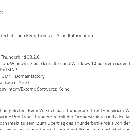
:06
e technischen Kenndaten zur Grundinformation:
 Thunderbird 38.2.0
rsion: Windows 7 auf dem alten und Windows 10 auf dem neuen 
P): IMAP
B. GMX): Domainfactory
software: Avast
tem-intern/Externe Software): Keine
t aufgetreten: Beim Versuch das Thunderbird-Profil von einem 
esamte Profil von Thunderbird mit der Ordnerstruktur und allen
och intakt zu sein. Zum Übertrag des Thunderbird-Profils von 
vorgegangen:
support.mozilla.org/de/kb/Benu…eren-ort-wiederhe