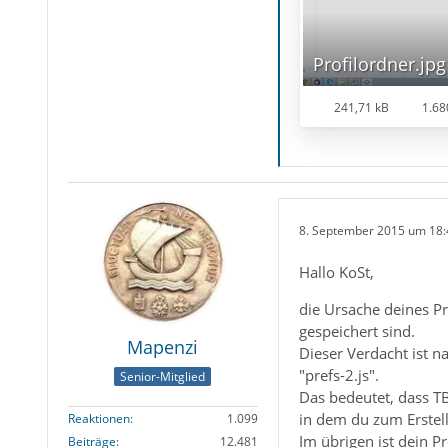
Profilordner.jpg
241,71 kB
1.68
8. September 2015 um 18:
Hallo KoSt,
die Ursache deines Pr
gespeichert sind.
Mapenzi
Dieser Verdacht ist n
"prefs-2.js".
Senior-Mitglied
Das bedeutet, dass TB
in dem du zum Erstell
Reaktionen
1.099
Im übrigen ist dein P
Beiträge
12.481