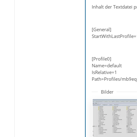
Inhalt der Textdatei pr
[General]
StartWithLastProfile=
[Profile0]
Name=default
IsRelative=1
Path=Profiles/mb9eq
Bilder