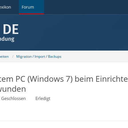
exikon
Forum
beiten
Migration / Import / Backups
altem PC (Windows 7) beim Einrich
hwunden
Geschlossen
Erledigt