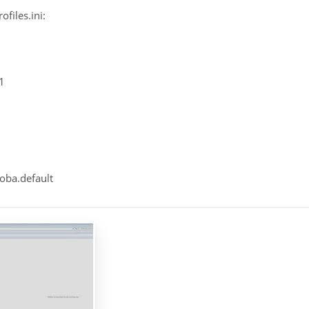
ofiles.ini:
1
oba.default