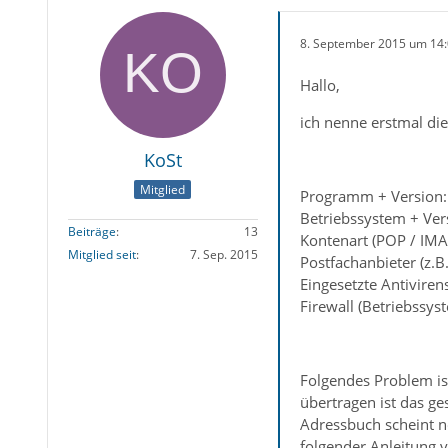
8. September 2015 um 14
Hallo,
ich nenne erstmal di
KoSt
Mitglied
Programm + Version:
Betriebssystem + Ve
Beiträge
13
Kontenart (POP / IMA
Mitglied seit
7. Sep. 2015
Postfachanbieter (z.
Eingesetzte Antiviren
Firewall (Betriebssys
Folgendes Problem is
übertragen ist das g
Adressbuch scheint n
folgender Anleitung 