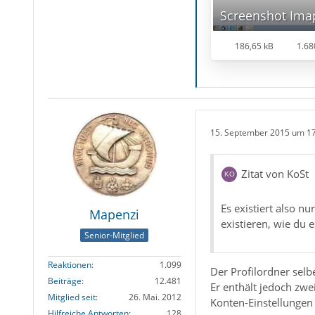
186,65 kB
1.68
15. September 2015 um 1
Zitat von KoSt
Es existiert also n
Mapenzi
existieren, wie du
Senior-Mitglied
Reaktionen
1.099
Der Profilordner selbe
Beiträge
12.481
Er enthält jedoch zwei
Mitglied seit
26. Mai. 2012
Konten-Einstellungen 
Hilfreiche Antworten
128