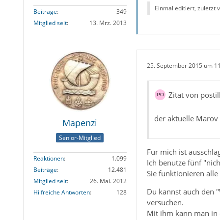
Einmal editiert, zuletzt
Beiträge
349
Mitglied seit
13. Mrz. 2013
25. September 2015 um 1
Zitat von posti
der aktuelle Marov 
Mapenzi
Senior-Mitglied
Für mich ist ausschla
Reaktionen
1.099
Ich benutze fünf "nic
Beiträge
12.481
Sie funktionieren alle
Mitglied seit
26. Mai. 2012
Du kannst auch den 
Hilfreiche Antworten
128
versuchen.
Mit ihm kann man in d