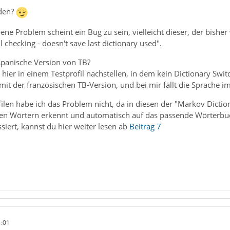
nden?
ene Problem scheint ein Bug zu sein, vielleicht dieser, der bishe
l checking - doesn't save last dictionary used".
spanische Version von TB?
ier in einem Testprofil nachstellen, in dem kein Dictionary Switche
s mit der französischen TB-Version, und bei mir fällt die Sprache 
ilen habe ich das Problem nicht, da in diesen der "Markov Dictiona
n Wörtern erkennt und automatisch auf das passende Wörterbuc
siert, kannst du hier weiter lesen ab
Beitrag 7
1:01