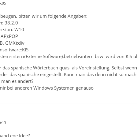
5:05
beugen, bitten wir um folgende Angaben:
n: 38.2.0
ersion: W10
MAP):POP
.B. GMX):div
ensoftware:KIS
system-intern/Externe Software):betriebsintern bzw. wird von KI
 das spanische Wörterbuch quasi als Voreinstellung. Selbst wenn 
ieder das spanische eingestellt. Kann man das denn nicht so mach
 man es ändert?
ei mir bei anderen Windows Systemen genauso
9:13
and ene Idee?