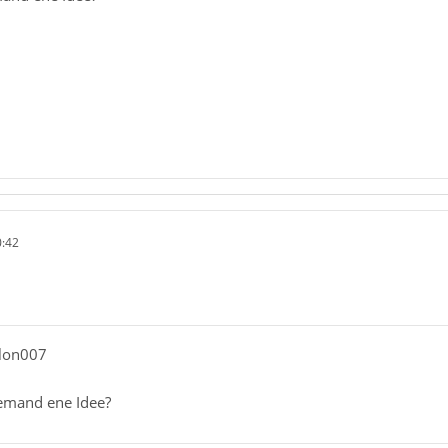
0:42
llon007
emand ene Idee?