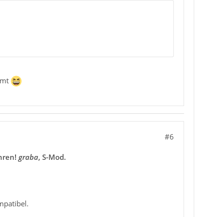
ommt
#6
ühren!
graba
, S-Mod.
mpatibel.