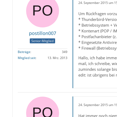
24. September 2015 um 1
Um Rückfragen vorzu
* Thunderbird-Versio
* Betriebssystem + V
* Kontenart (POP / I
postillon007
* Postfachanbieter (z
Senior-Mitglied
* Eingesetzte Antivir
* Firewall (Betriebs
Beiträge
349
Hallo, ich habe immer
Mitglied seit
13. Mrz. 2013
mail, ich schreibe, w
zumindes solange bis
edit: ist übrigens b
24. September 2015 um 1
Hat immer noch niem