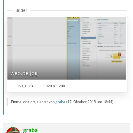
Bilder
web.de.jpg
369,01 kB
1.920 × 1.200
Einmal editiert, zuletzt von
graba
(
17. Oktober 2015 um 18:44
)
graba