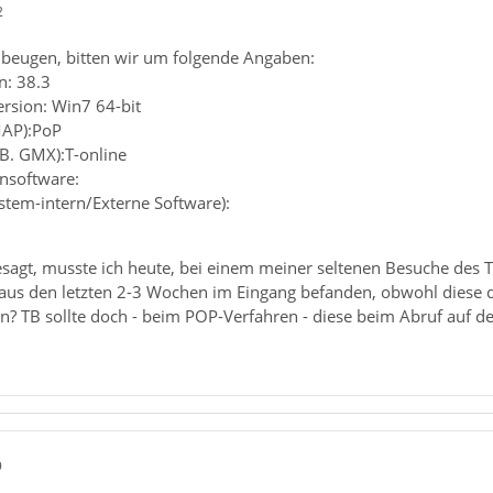
2
beugen, bitten wir um folgende Angaben:
n: 38.3
ersion: Win7 64-bit
MAP):PoP
.B. GMX):T-online
ensoftware:
ystem-intern/Externe Software):
gesagt, musste ich heute, bei einem meiner seltenen Besuche des T
 aus den letzten 2-3 Wochen im Eingang befanden, obwohl diese d
n? TB sollte doch - beim POP-Verfahren - diese beim Abruf auf d
9