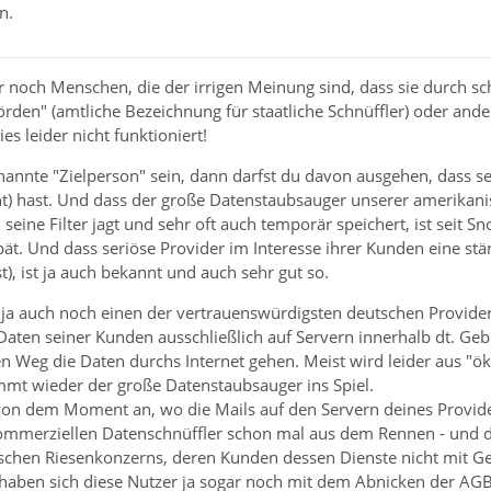
n.
r noch Menschen, die der irrigen Meinung sind, dass sie durch sc
örden" (amtliche Bezeichnung für staatliche Schnüffler) oder a
ies leider nicht funktioniert!
enannte "Zielperson" sein, dann darfst du davon ausgehen, dass s
ht) hast. Und dass der große Datenstaubsauger unserer amerikani
seine Filter jagt und sehr oft auch temporär speichert, ist seit
t. Und dass seriöse Provider im Interesse ihrer Kunden eine stä
t), ist ja auch bekannt und auch sehr gut so.
ja auch noch einen der vertrauenswürdigsten deutschen Provider 
e Daten seiner Kunden ausschließlich auf Servern innerhalb dt. Geb
en Weg die Daten durchs Internet gehen. Meist wird leider aus 
mmt wieder der große Datenstaubsauger ins Spiel.
 von dem Moment an, wo die Mails auf den Servern deines Provide
ommerziellen Datenschnüffler schon mal aus dem Rennen - und du 
chen Riesenkonzerns, deren Kunden dessen Dienste nicht mit Ge
haben sich diese Nutzer ja sogar noch mit dem Abnicken der AGB 