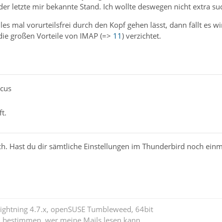
 der letzte mir bekannte Stand. Ich wollte deswegen nicht extra su
es mal vorurteilsfrei durch den Kopf gehen lässt, dann fällt es 
 die großen Vorteile von IMAP (=>
11
) verzichtet.
acus
ft.
ch. Hast du dir sämtliche Einstellungen im Thunderbird noch ein
Lightning 4.7.x, openSUSE Tumbleweed, 64bit
l bestimmen, wer meine Mails lesen kann.