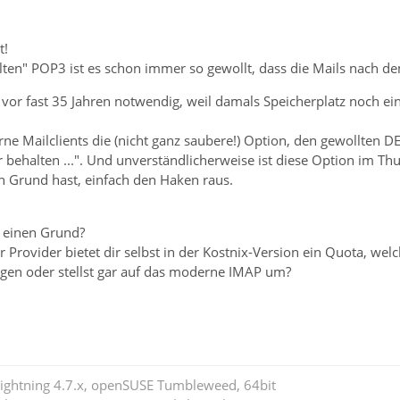
t!
lten" POP3 ist es schon immer so gewollt, dass die Mails nach 
 vor fast 35 Jahren notwendig, weil damals Speicherplatz noch e
e Mailclients die (nicht ganz saubere!) Option, den gewollten DE
 behalten ...". Und unverständlicherweise ist diese Option im Th
n Grund hast, einfach den Haken raus.
h einen Grund?
Provider bietet dir selbst in der Kostnix-Version ein Quota, we
iegen oder stellst gar auf das moderne IMAP um?
Lightning 4.7.x, openSUSE Tumbleweed, 64bit