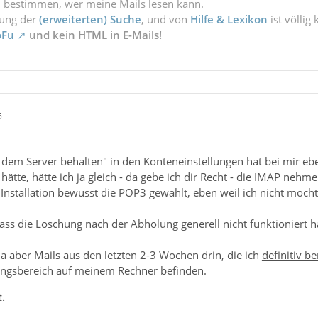
l bestimmen, wer meine Mails lesen kann.
zung der
(erweiterten) Suche
, und von
Hilfe & Lexikon
ist völlig
oFu
und kein HTML in E-Mails!
5
f dem Server behalten" in den Konteneinstellungen hat bei mir e
hätte, hätte ich ja gleich - da gebe ich dir Recht - die IMAP nehm
 Installation bewusst die POP3 gewählt, eben weil ich nicht möcht
 dass die Löschung nach der Abholung generell nicht funktioniert 
 da aber Mails aus den letzten 2-3 Wochen drin, die ich
definitiv be
angsbereich auf meinem Rechner befinden.
t.