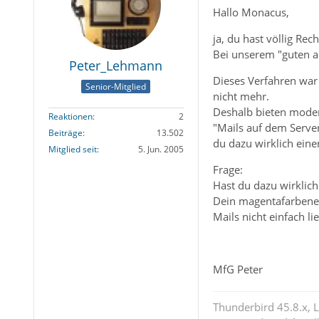
Hallo Monacus,
ja, du hast völlig Rech
Bei unserem "guten a
Peter_Lehmann
Dieses Verfahren war
Senior-Mitglied
nicht mehr.
Deshalb bieten modern
Reaktionen
2
"Mails auf dem Server
Beiträge
13.502
du dazu wirklich eine
Mitglied seit
5. Jun. 2005
Frage:
Hast du dazu wirklic
Dein magentafarbener 
Mails nicht einfach l
MfG Peter
Thunderbird 45.8.x, 