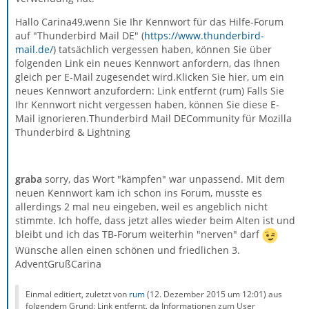
Hallo Carina49,wenn Sie Ihr Kennwort für das Hilfe-Forum
auf "Thunderbird Mail DE" (
https://www.thunderbird-
mail.de/
) tatsächlich vergessen haben, können Sie über
folgenden Link ein neues Kennwort anfordern, das Ihnen
gleich per E-Mail zugesendet wird.Klicken Sie hier, um ein
neues Kennwort anzufordern: Link entfernt (rum) Falls Sie
Ihr Kennwort nicht vergessen haben, können Sie diese E-
Mail ignorieren.Thunderbird Mail DECommunity für Mozilla
Thunderbird & Lightning
graba
sorry, das Wort "kämpfen" war unpassend. Mit dem
neuen Kennwort kam ich schon ins Forum, musste es
allerdings 2 mal neu eingeben, weil es angeblich nicht
stimmte. Ich hoffe, dass jetzt alles wieder beim Alten ist und
bleibt und ich das TB-Forum weiterhin "nerven" darf
Wünsche allen einen schönen und friedlichen 3.
AdventGrußCarina
Einmal editiert, zuletzt von
rum
(
12. Dezember 2015 um 12:01
) aus
folgendem Grund: Link entfernt, da Informationen zum User