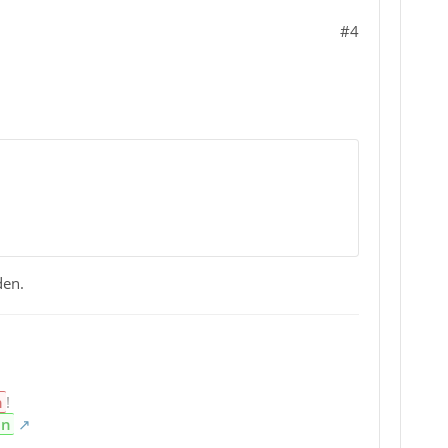
#4
den.
n
!
en