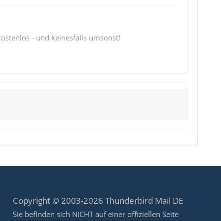
 kostenlos - und keinesfalls umsonst!
Copyright © 2003-2026 Thunderbird Mail DE
Sie befinden sich NICHT auf einer offiziellen Seite