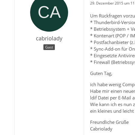
29. Dezember 2015 um 11
Um Rückfragen vorzu
* Thunderbird-Version
* Betriebssystem + V
* Kontenart (POP / IM
cabriolady
* Postfachanbieter (z
Gast
* Sync-Add-on für Onl
* Eingesetzte Antivir
* Firewall (Betriebss
Guten Tag,
ich habe wenig Compu
Habe mir einen neuen
ldif Datei per E-Mail
Wie kann ich es nun z
ein kleines und leich
Freundliche Grüße
Cabriolady