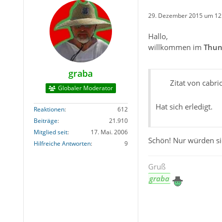
29. Dezember 2015 um 12
Hallo,
willkommen im
Thun
graba
Zitat von cabri
Globaler Moderator
Hat sich erledigt.
Reaktionen
612
Beiträge
21.910
Mitglied seit
17. Mai. 2006
Schön! Nur würden sic
Hilfreiche Antworten
9
Gruß
graba