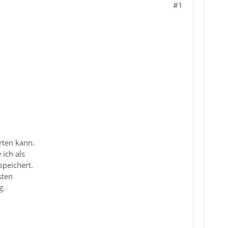
#1
rten kann.
ich als
speichert.
sten
g.