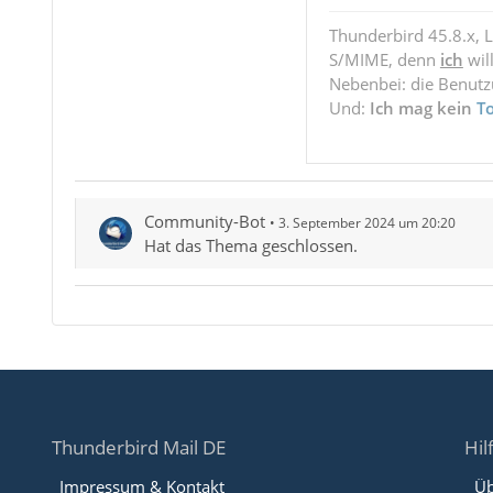
Thunderbird 45.8.x, 
S/MIME, denn
ich
wil
Nebenbei: die Benut
Und:
Ich mag kein
T
Community-Bot
3. September 2024 um 20:20
Hat das Thema geschlossen.
Thunderbird Mail DE
Hil
Impressum & Kontakt
Üb