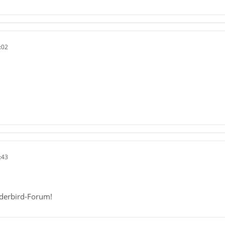
:02
:43
derbird-Forum!