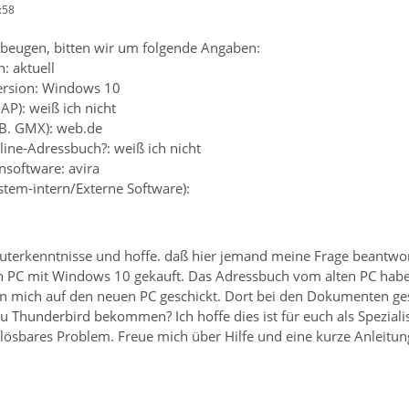
:58
beugen, bitten wir um folgende Angaben:
: aktuell
ersion: Windows 10
AP): weiß ich nicht
.B. GMX): web.de
ine-Adressbuch?: weiß ich nicht
ensoftware: avira
ystem-intern/Externe Software):
terkenntnisse und hoffe. daß hier jemand meine Frage beantwo
 PC mit Windows 10 gekauft. Das Adressbuch vom alten PC habe 
 an mich auf den neuen PC geschickt. Dort bei den Dokumenten ge
u Thunderbird bekommen? Ich hoffe dies ist für euch als Speziali
t lösbares Problem. Freue mich über Hilfe und eine kurze Anleitun