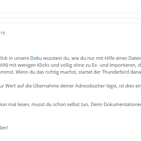
:16
!
lick in unsere
Doku
wüsstest du, wie du nur mit Hilfe eines Date
N) mit wenigen Klicks und völlig ohne zu Ex- und Importieren, d
mmst. Wenn du das richtig machst, startet der Thunderbird dan
r Wert auf die Übernahme deiner Adressbücher legst, ist dies e
on mal lesen, musst du schon selbst tun. Denn Dokumentationen 
ßen!