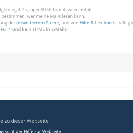
Lightning 4.7.x, openSUSE Tumbleweed, 64bit
l bestimmen, wer meine Mails lesen kann.
zung der
(erweiterten) Suche
, und von
Hilfe & Lexikon
ist völlig
oFu
und kein HTML in E-Mails!
fe zu dieser Webseite
ersicht der Hilfe zur Webseite