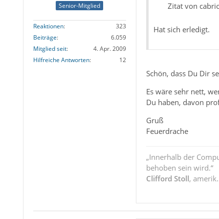
Zitat von cabri
Senior-Mitglied
Reaktionen
323
Hat sich erledigt.
Beiträge
6.059
Mitglied seit
4. Apr. 2009
Hilfreiche Antworten
12
Schön, dass Du Dir se
Es wäre sehr nett, w
Du haben, davon profi
Gruß
Feuerdrache
„Innerhalb der Compu
behoben sein wird.“
Clifford Stoll
, amerik