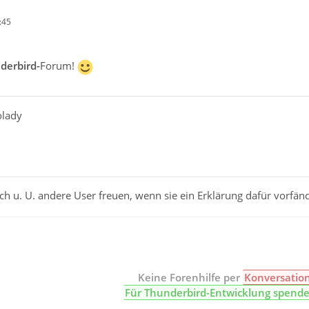
:45
derbird-
Forum!
olady
h u. U. andere User freuen, wenn sie ein Erklärung dafür vorfän
Keine Forenhilfe per
Konversatio
Für Thunderbird-Entwicklung spend