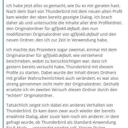
ich habe jetzt alles so gemacht, wie Du es mir geraten hast.
Nach dem Start von Thunderbird mit dem neuen alten Profil
kam wieder der oben bereits gezeigte Dialog. Ich brach
daher ab und untersuchte die Inhalte aller drei Profilordner,
den Originalordner für
qjf3jok0.default
, den nun
modifizierten Originalordner von
qjf3jok0.default
und den
neuen Ordner, den ich zur Zeit in Verwendung habe.
Ich machte das Prozedere sogar zweimal, einmal mit dem
Originalordner für
qjf3jok0.default
, wie vorstehend
beschrieben, wobei zu berücksichtigen war, dass ich
gestern bereits versucht habe, Thunderbird mit diesem
Profile zu starten. Dabei wurde der Inhalt dieses Ordners
mit großer Wahrscheinlichkeit auch verändert, es war also
streng genommen nicht mehr der Originalordner. Deshalb
ersetzte ich im zweiten Versuch diesen Ordner durch den
"echten" Originalordner.
Tatsächlich zeigte sich dabei ein anderes Verhalten von
Thunderbird. Es kam dann zwar auch wieder der bereits
erwähnte Dialog, aber zuvor kam noch ein anderer, in dem
gefragt wurde, ob Thunderbird als Standard-Anwendung
für E-Mails ... verwendet werden soll. Diesen Dialog