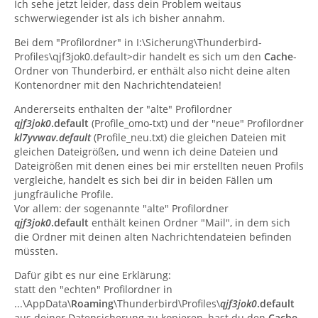
Ich sehe jetzt leider, dass dein Problem weitaus
schwerwiegender ist als ich bisher annahm.
Bei dem "Profilordner" in I:\Sicherung\Thunderbird-
Profiles\qjf3jok0.default>dir handelt es sich um den
Cache
-
Ordner von Thunderbird, er enthält also nicht deine alten
Kontenordner mit den Nachrichtendateien!
Andererseits enthalten der "alte" Profilordner
qjf3jok0
.default
(Profile_omo-txt) und der "neue" Profilordner
kl7yvwav.default
(Profile_neu.txt) die gleichen Dateien mit
gleichen Dateigrößen, und wenn ich deine Dateien und
Dateigrößen mit denen eines bei mir erstellten neuen Profils
vergleiche, handelt es sich bei dir in beiden Fällen um
jungfräuliche Profile.
Vor allem: der sogenannte "alte" Profilordner
qjf3jok0
.default
enthält keinen Ordner "Mail", in dem sich
die Ordner mit deinen alten Nachrichtendateien befinden
müssten.
Dafür gibt es nur eine Erklärung:
statt den "echten" Profilordner in
...\AppData\
Roaming
\Thunderbird\Profiles\
qjf3jok0
.default
aus deiner Datensicherung zu kopieren, hast du den
Cache
-