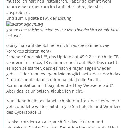
musste ich halt neu installieren... aber da kommt wohl
kaum einer drum rum im Laufe der Jahre, der viel
ausprobiert.
Und zum Update bzw. der Lösung:
graba: eine solche Version 45.0.2 von Thunderbird ist mir nicht
bekannt.
(Sorry, hab auf die Schnelle nicht rausbekommen, wie
korrektes zitieren geht)
Schande über mich!!!, das Update auf 45.0.2 ist nicht in TB,
sondern in Firefox, TB ist immer noch auf 45.0. Das macht
es noch seltsamer, dass es nach einigen Tagen wieder
geht... Oder kann es irgendwie möglich sein, dass doch das
Firefox-Update damit zu tun hat, da ja die Email-
Kommunikation mit Ebay über die Ebay-Webseite läuft?
Aber das ist unlogisch, glaube ich nicht.
Nun, dann bleibt es dabei: ich bin nur froh, dass es wieder
geht, und lebe weiter mit den großen Rätseln und Wundern
des Cyberspace...!
Danke trotzdem an alle, auch für das Erklären und
hinweisen. Danke Drachen, Feuerdrachen und graba! Und