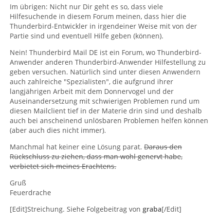
Im übrigen: Nicht nur Dir geht es so, dass viele
Hilfesuchende in diesem Forum meinen, dass hier die
Thunderbird-Entwickler in irgendeiner Weise mit von der
Partie sind und eventuell Hilfe geben (können).
Nein! Thunderbird Mail DE ist ein Forum, wo Thunderbird-
Anwender anderen Thunderbird-Anwender Hilfestellung zu
geben versuchen. Natürlich sind unter diesen Anwendern
auch zahlreiche "Spezialisten", die aufgrund ihrer
langjährigen Arbeit mit dem Donnervogel und der
Auseinandersetzung mit schwierigen Problemen rund um
diesen Mailclient tief in der Materie drin sind und deshalb
auch bei anscheinend unlösbaren Problemen helfen können
(aber auch dies nicht immer).
Manchmal hat keiner eine Lösung parat.
Daraus den
Rückschluss zu ziehen, dass man wohl genervt habe,
verbietet sich meines Erachtens.
Gruß
Feuerdrache
[Edit]Streichung. Siehe Folgebeitrag von
graba
[/Edit]