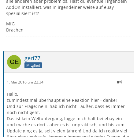
alle anderen aber problemlos. Hast du eventuell irgendein
AddOn installiert, was in irgendeiner weise auf eBay
spezialisiert ist?
MfG
Drachen
geri77
Mitglied
#4
1. Mai 2016 um 22:34
Hallo,
zumindest mal überhaupt eine Reaktion hier - danke!
Und zur Frage: nein, hab ich nicht - außer, dass es immer
noch nicht geht.
Das ist kein Weltuntergang, logge mich halt bei ebay ein
und mache es dort - aber es ist unpraktisch, und bis zum
Update ging es ja, seit vielen Jahren! Und da ich realtiv viel
über ebay verkaufe, kommen immer mal wieder Fragen, die