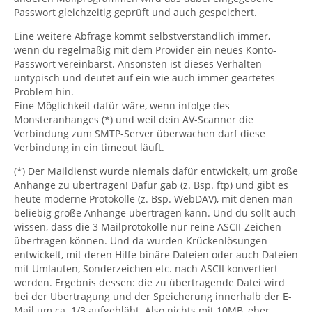
Passwort gleichzeitig geprüft und auch gespeichert.
Eine weitere Abfrage kommt selbstverständlich immer,
wenn du regelmäßig mit dem Provider ein neues Konto-
Passwort vereinbarst. Ansonsten ist dieses Verhalten
untypisch und deutet auf ein wie auch immer geartetes
Problem hin.
Eine Möglichkeit dafür wäre, wenn infolge des
Monsteranhanges (*) und weil dein AV-Scanner die
Verbindung zum SMTP-Server überwachen darf diese
Verbindung in ein timeout läuft.
(*) Der Maildienst wurde niemals dafür entwickelt, um große
Anhänge zu übertragen! Dafür gab (z. Bsp. ftp) und gibt es
heute moderne Protokolle (z. Bsp. WebDAV), mit denen man
beliebig große Anhänge übertragen kann. Und du sollt auch
wissen, dass die 3 Mailprotokolle nur reine ASCII-Zeichen
übertragen können. Und da wurden Krückenlösungen
entwickelt, mit deren Hilfe binäre Dateien oder auch Dateien
mit Umlauten, Sonderzeichen etc. nach ASCII konvertiert
werden. Ergebnis dessen: die zu übertragende Datei wird
bei der Übertragung und der Speicherung innerhalb der E-
Mail um ca. 1/3 aufgebläht. Also nichts mit 10MB, eher