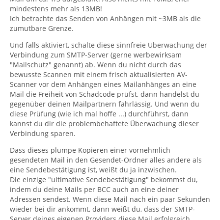
mindestens mehr als 13MB!
Ich betrachte das Senden von Anhängen mit ~3MB als die
zumutbare Grenze.
Und falls aktiviert, schalte diese sinnfreie Überwachung der
Verbindung zum SMTP-Server (gerne werbewirksam
"Mailschutz" genannt) ab. Wenn du nicht durch das
bewusste Scannen mit einem frisch aktualisierten AV-
Scanner vor dem Anhängen eines Mailanhänges an eine
Mail die Freiheit von Schadcode prüfst, dann handelst du
gegenüber deinen Mailpartnern fahrlässig. Und wenn du
diese Prüfung (wie ich mal hoffe ...) durchführst, dann
kannst du dir die problembehaftete Überwachung dieser
Verbindung sparen.
Dass dieses plumpe Kopieren einer vornehmlich
gesendeten Mail in den Gesendet-Ordner alles andere als
eine Sendebestätigung ist, weißt du ja inzwischen.
Die einzige "ultimative Sendebestätigung" bekommst du,
indem du deine Mails per BCC auch an eine deiner
Adressen sendest. Wenn diese Mail nach ein paar Sekunden
wieder bei dir ankommt, dann weißt du, dass der SMTP-
Server deines eigenen Providers diese Mail erfolgreich