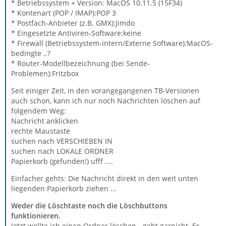
* Betriebssystem + Version: MacOS 10.11.5 (15F34)
* Kontenart (POP / IMAP):POP 3
* Postfach-Anbieter (z.B. GMX):Jimdo
* Eingesetzte Antiviren-Software:keine
* Firewall (Betriebssystem-intern/Externe Software):MacOS-
bedingte ..?
* Router-Modellbezeichnung (bei Sende-
Problemen):Fritzbox
Seit einiger Zeit, in den vorangegangenen TB-Versionen
auch schon, kann ich nur noch Nachrichten löschen auf
folgendem Weg:
Nachricht anklicken
rechte Maustaste
suchen nach VERSCHIEBEN IN
suchen nach LOKALE ORDNER
Papierkorb (gefunden!) ufff ....
Einfacher gehts: Die Nachricht direkt in den weit unten
liegenden Papierkorb ziehen ...
Weder die Löschtaste noch die Löschbuttons
funktionieren.
Jetzt wollte ich einen Ordner löschen - geht garnicht. Er