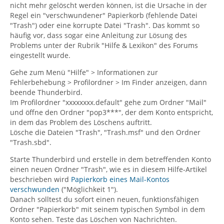
nicht mehr gelöscht werden können, ist die Ursache in der
Regel ein "verschwundener" Papierkorb (fehlende Datei
"Trash") oder eine korrupte Datei "Trash". Das kommt so
häufig vor, dass sogar eine Anleitung zur Lösung des
Problems unter der Rubrik "Hilfe & Lexikon" des Forums
eingestellt wurde.
Gehe zum Menü "Hilfe" > Informationen zur
Fehlerbehebung > Profilordner > Im Finder anzeigen, dann
beende Thunderbird.
Im Profilordner "xxxxxxxx.default" gehe zum Ordner "Mail"
und öffne den Ordner "pop3***", der dem Konto entspricht,
in dem das Problem des Löschens auftritt.
Lösche die Dateien "Trash", "Trash.msf" und den Ordner
"Trash.sbd".
Starte Thunderbird und erstelle in dem betreffenden Konto
einen neuen Ordner "Trash", wie es in diesem Hilfe-Artikel
beschrieben wird
Papierkorb eines Mail-Kontos
verschwunden
("Möglichkeit 1").
Danach solltest du sofort einen neuen, funktionsfähigen
Ordner "Papierkorb" mit seinem typischen Symbol in dem
Konto sehen. Teste das Löschen von Nachrichten.