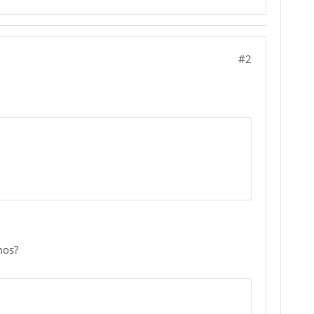
#2
mos?