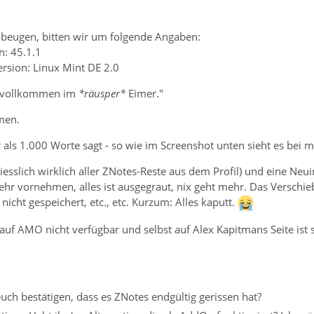
beugen, bitten wir um folgende Angaben:
n: 45.1.1
ersion: Linux Mint DE 2.0
n "vollkommen im
*räusper*
Eimer."
men.
als 1.000 Worte sagt - so wie im Screenshot unten sieht es bei mi
iesslich wirklich aller ZNotes-Reste aus dem Profil) und eine Neuins
ehr vornehmen, alles ist ausgegraut, nix geht mehr. Das Verschie
nicht gespeichert, etc., etc. Kurzum: Alles kaputt.
 auf AMO nicht verfügbar und selbst auf Alex Kapitmans Seite ist 
euch bestätigen, dass es ZNotes endgültig gerissen hat?