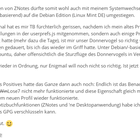
en von ZNotes dürfte somit wohl auch mit meinem Systemwechsel
asierend) auf die Debian Edition (Linux Mint DE) umgestiegen.
al hat es mir TB fürchterlich gerissen, nachdem ich mein altes Pro
llungen in der userprefs.js mitgenommen, sondern auch einige P
 hatte (mehr dazu die Tage), ist mir unser Donnervogel so richtig
n gedauert, bis ich das wieder im Griff hatte. Unter Debian/-basi
 Ubuntu, daher offensichtlich die Sturzflüge des Donnervogels in 
 wieder in Ordnung, nur Enigmail will noch nicht so richtig. Ist je
s Positives hatte das Ganze dann auch noch: Endlich ist das Bena
Win
Lose7 nicht mehr funktionierte und diese Eigenschaft gleich 
m neuen Profil wieder funktionierte.
izbuchfunktionen (ZNotes und 'ne Desktopanwendung) habe ich j
ls GPG verschlüsseln kann.
ut.
!