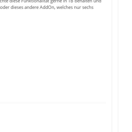
öchte diese Funktionalität gerne in TB behalten und
s oder dieses andere AddOn, welches nur sechs