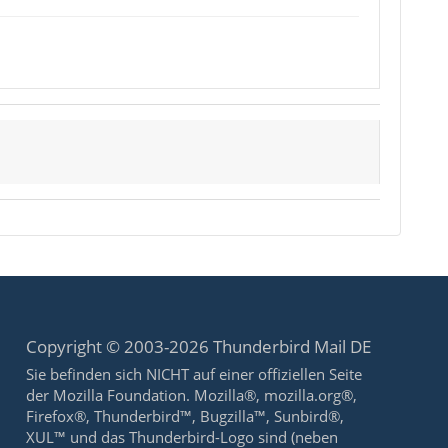
Copyright © 2003-2026 Thunderbird Mail DE
Sie befinden sich NICHT auf einer offiziellen Seite
der Mozilla Foundation. Mozilla®, mozilla.org®,
Firefox®, Thunderbird™, Bugzilla™, Sunbird®,
XUL™ und das Thunderbird-Logo sind (neben