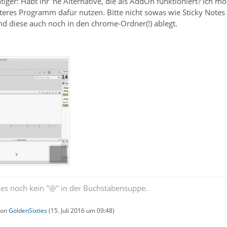
tiger: Habt ihr 'ne Alternative, die als AddOn funktioniert? Ich m
teres Programm dafür nutzen. Bitte nicht sowas wie Sticky Note
nd diese auch noch in den chrome-Ordner(!) ablegt.
b es noch kein "@" in der Buchstabensuppe.
 von
GoldenSixties
(
15. Juli 2016 um 09:48
)